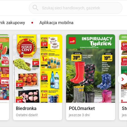
nik zakupowy
Aplikacja mobilna
POLOmarket
Stokrotka Supermarket
Bi
jeszcze 3 dni
jeszcze 4 dni
za 