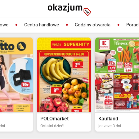
lowe
Centra handlowe
Godziny otwarcia
Porad
rket
Kaufland
Biedronka
ień!
jeszcze 3 dni
Ostatni dzień!