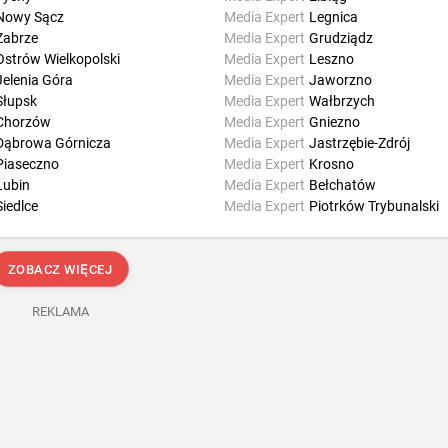
Nowy Sącz
Media Expert
Legnica
Zabrze
Media Expert
Grudziądz
Ostrów Wielkopolski
Media Expert
Leszno
Jelenia Góra
Media Expert
Jaworzno
Słupsk
Media Expert
Wałbrzych
Chorzów
Media Expert
Gniezno
Dąbrowa Górnicza
Media Expert
Jastrzębie-Zdrój
Piaseczno
Media Expert
Krosno
Lubin
Media Expert
Bełchatów
Siedlce
Media Expert
Piotrków Trybunalski
ZOBACZ WIĘCEJ
REKLAMA