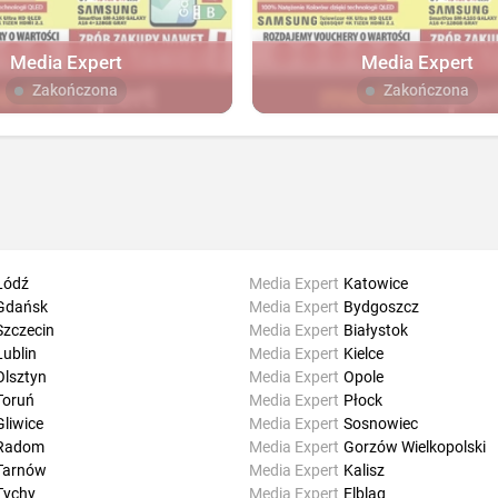
Media Expert
Media Expert
Zakończona
Zakończona
Łódź
Media Expert
Katowice
Gdańsk
Media Expert
Bydgoszcz
Szczecin
Media Expert
Białystok
Lublin
Media Expert
Kielce
Olsztyn
Media Expert
Opole
Toruń
Media Expert
Płock
Gliwice
Media Expert
Sosnowiec
Radom
Media Expert
Gorzów Wielkopolski
Tarnów
Media Expert
Kalisz
Tychy
Media Expert
Elbląg