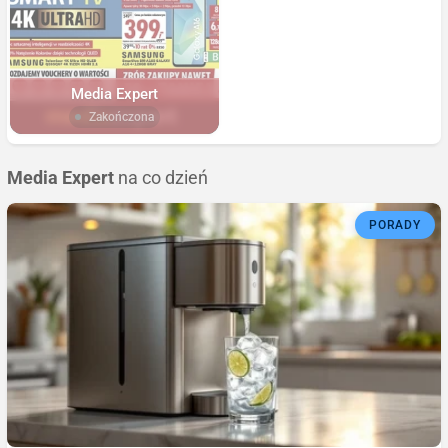
Media Expert
Zakończona
Media Expert
na co dzień
PORADY