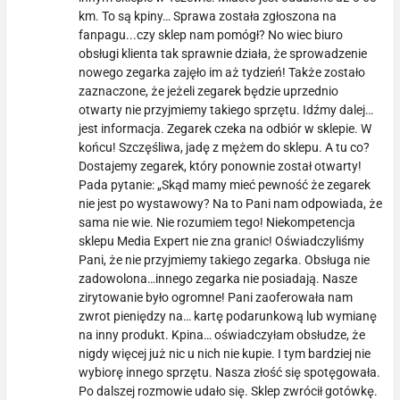
km. To są kpiny… Sprawa została zgłoszona na
fanpagu...czy sklep nam pomógł? No wiec biuro
obsługi klienta tak sprawnie działa, że sprowadzenie
nowego zegarka zajęło im aż tydzień! Także zostało
zaznaczone, że jeżeli zegarek będzie uprzednio
otwarty nie przyjmiemy takiego sprzętu. Idźmy dalej…
jest informacja. Zegarek czeka na odbiór w sklepie. W
końcu! Szczęśliwa, jadę z mężem do sklepu. A tu co?
Dostajemy zegarek, który ponownie został otwarty!
Pada pytanie: „Skąd mamy mieć pewność że zegarek
nie jest po wystawowy? Na to Pani nam odpowiada, że
sama nie wie. Nie rozumiem tego! Niekompetencja
sklepu Media Expert nie zna granic! Oświadczyliśmy
Pani, że nie przyjmiemy takiego zegarka. Obsługa nie
zadowolona…innego zegarka nie posiadają. Nasze
zirytowanie było ogromne! Pani zaoferowała nam
zwrot pieniędzy na… kartę podarunkową lub wymianę
na inny produkt. Kpina… oświadczyłam obsłudze, że
nigdy więcej już nic u nich nie kupie. I tym bardziej nie
wybiorę innego sprzętu. Nasza złość się spotęgowała.
Po dalszej rozmowie udało się. Sklep zwrócił gotówkę.