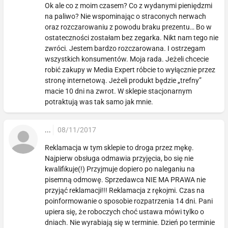
Ok ale co z moim czasem? Co z wydanymi pieniędzmi
na paliwo? Nie wspominając o straconych nerwach
oraz rozczarowaniu z powodu braku prezentu… Bo w
ostateczności zostałam bez zegarka. Nikt nam tego nie
zwróci. Jestem bardzo rozczarowana. I ostrzegam
wszystkich konsumentów. Moja rada. Jeżeli chcecie
robić zakupy w Media Expert róbcie to wyłącznie przez
stronę internetową. Jeżeli produkt będzie „trefny”
macie 10 dni na zwrot. W sklepie stacjonarnym
potraktują was tak samo jak mnie.
...
08/11/2017
Reklamacja w tym sklepie to droga przez mękę.
Najpierw obsługa odmawia przyjęcia, bo się nie
kwalifikuje(!) Przyjmuje dopiero po naleganiu na
pisemną odmowę. Sprzedawca NIE MA PRAWA nie
przyjąć reklamacji!!! Reklamacja z rękojmi. Czas na
poinformowanie o sposobie rozpatrzenia 14 dni. Pani
upiera się, że roboczych choć ustawa mówi tylko o
dniach. Nie wyrabiają się w terminie. Dzień po terminie