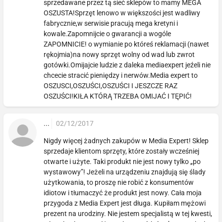
sprzedawane przez tą sieć sklepów to mamy MEGA
OSZUSTA!Sprzęt lenowo w większości jest wadliwy
fabrycznie,w serwisie pracują mega kretyni i
kowale.Zapomnijcie o gwarancji a wogóle
ZAPOMNICIE! o wymianie po któreś reklamacji (nawet
rękojmia)na nowy sprzęt wolny od wad lub zwrot
gotówki.Omijajcie ludzie z daleka mediaexpert jeźeli nie
chcecie stracić pieniędzy i nerwów.Media expert to
OSZUSCI,OSZUŚCI,OSZUŚCI I JESZCZE RAZ
OSZUŚCI!KIŁA KTÓRĄ TRZEBA OMIJAĆ I TĘPIĆ!
...
02/12/2017
Nigdy więcej żadnych zakupów w Media Expert! Sklep
sprzedaje klientom sprzęty, które zostały wcześniej
otwarte i użyte. Taki produkt nie jest nowy tylko „po
wystawowy”! Jeżeli na urządzeniu znajdują się ślady
użytkowania, to proszę nie robić z konsumentów
idiotow i tłumaczyć że produkt jest nowy. Cała moja
przygoda z Media Expert jest długa. Kupiłam mężowi
prezent na urodziny. Nie jestem specjalistą w tej kwesti,