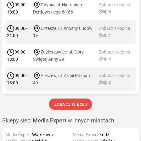
09:00-
Gdynia, ul. Hieronima
Zobacz sklep na
mapie
18:00
Derdowskiego 64-66
09:00-
Orzesze, ul. Wiosny Ludów
Zobacz sklep na
mapie
21:00
1E
09:00-
Zdzieszowice, ul. Góry
Zobacz sklep na
mapie
18:00
Świętej Anny 29
09:00-
Pleszew, ul. Armii Poznań
Zobacz sklep na
mapie
18:00
40
ZOBACZ WIĘCEJ
Sklepy sieci
Media Expert
w innych miastach
Media Expert
Warszawa
Media Expert
Łódź