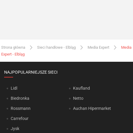
Strona główna
Sieci handlowe - Elbląg
Media Expert
Media
Expert - Elbląg
NAJPOPULARNIEJSZE SIECI
Lidl
Kaufland
Biedronka
Netto
Rossmann
Auchan Hipermarket
Carrefour
Jysk