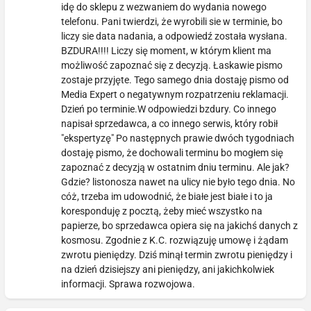
idę do sklepu z wezwaniem do wydania nowego
telefonu. Pani twierdzi, że wyrobili sie w terminie, bo
liczy sie data nadania, a odpowiedź została wysłana.
BZDURA!!!! Liczy się moment, w którym klient ma
możliwość zapoznać się z decyzją. Łaskawie pismo
zostaje przyjęte. Tego samego dnia dostaję pismo od
Media Expert o negatywnym rozpatrzeniu reklamacji.
Dzień po terminie.W odpowiedzi bzdury. Co innego
napisał sprzedawca, a co innego serwis, który robił
"ekspertyzę" Po następnych prawie dwóch tygodniach
dostaję pismo, że dochowali terminu bo mogłem się
zapoznać z decyzją w ostatnim dniu terminu. Ale jak?
Gdzie? listonosza nawet na ulicy nie było tego dnia. No
cóż, trzeba im udowodnić, że białe jest białe i to ja
koresponduję z pocztą, żeby mieć wszystko na
papierze, bo sprzedawca opiera się na jakichś danych z
kosmosu. Zgodnie z K.C. rozwiązuję umowę i żądam
zwrotu pieniędzy. Dziś minął termin zwrotu pieniędzy i
na dzień dzisiejszy ani pieniędzy, ani jakichkolwiek
informacji. Sprawa rozwojowa.