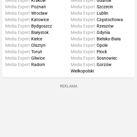
Media Expert
Kraków
Media Expert
Gdańsk
Media Expert
Poznań
Media Expert
Szczecin
Media Expert
Wrocław
Media Expert
Lublin
Media Expert
Katowice
Media Expert
Częstochowa
Media Expert
Bydgoszcz
Media Expert
Rzeszów
Media Expert
Białystok
Media Expert
Gdynia
Media Expert
Kielce
Media Expert
Bielsko-Biała
Media Expert
Olsztyn
Media Expert
Opole
Media Expert
Toruń
Media Expert
Płock
Media Expert
Gliwice
Media Expert
Sosnowiec
Media Expert
Radom
Media Expert
Gorzów
Wielkopolski
REKLAMA