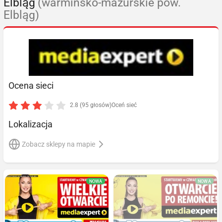
Elbląg
(warmińsko-mazurskie pow.
Elbląg)
Ocena sieci
2.8 (95 głosów)
Oceń sieć
Lokalizacja
Zobacz sklepy na mapie
NOWA
NOWA