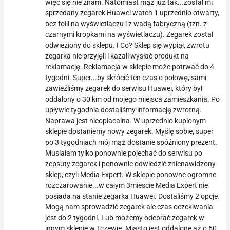
więc się nie znam. Natomiast mąż już tak...został mi
sprzedany zegarek Huawei watch 1 uprzednio otwarty,
bez folii na wyświetlaczu i z wadą fabryczną (tzn. z
czarnymi kropkami na wyświetlaczu). Zegarek został
odwieziony do sklepu. I Co? Sklep się wypiął, zwrotu
zegarka nie przyjęli i kazali wysłać produkt na
reklamację. Reklamacja w sklepie może potrwać do 4
tygodni. Super...by skrócić ten czas o połowę, sami
zawieźliśmy zegarek do serwisu Huawei, który był
oddalony o 30 km od mojego miejsca zamieszkania. Po
upływie tygodnia dostaliśmy informację zwrotną.
Naprawa jest nieopłacalna. W uprzednio kupionym
sklepie dostaniemy nowy zegarek. Myślę sobie, super
po 3 tygodniach mój mąż dostanie spóźniony prezent.
Musiałam tylko ponownie pojechać do serwisu po
zepsuty zegarek i ponownie odwiedzić znienawidzony
sklep, czyli Media Expert. W sklepie ponowne ogromne
rozczarowanie...w całym 3miescie Media Expert nie
posiada na stanie zegarka Huawei. Dostaliśmy 2 opcje.
Mogą nam sprowadzić zegarek ale czas oczekiwania
jest do 2 tygodni. Lub możemy odebrać zegarek w
innym sklepie w Tczewie. Miasto jest oddalone aż o 60