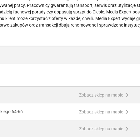
ywanej pracy. Pracownicy gwarantują transport, serwis oraz utylizacje s
dzielą fachowej porady czy dopasują sprzęt do Ciebie. Media Expert pos
emu klient może korzystać z oferty w każdej chwili. Media Expert wydaje 
stwo zakupów oraz transakcji dbają renomowane i sprawdzone instytucje
Zobacz sklep na mapie
skiego 64-66
Zobacz sklep na mapie
Zobacz sklep na mapie