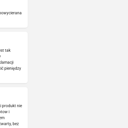
 powycierana
st tak
y
klamacji
ić pieniędzy
i produkt nie
otow i
tem
twarty, bez