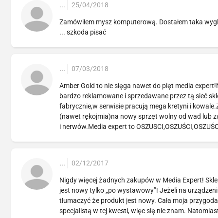
...
25/04/2018
Zamówiłem mysz komputerową. Dostałem taka wygląda
... szkoda pisać
...
07/03/2018
Amber Gold to nie sięga nawet do pięt media expert!
bardzo reklamowane i sprzedawane przez tą sieć s
fabrycznie,w serwisie pracują mega kretyni i kowal
(nawet rękojmia)na nowy sprzęt wolny od wad lub zwro
i nerwów.Media expert to OSZUSCI,OSZUŚCI,OSZUŚ
...
02/12/2017
Nigdy więcej żadnych zakupów w Media Expert! Sklep s
jest nowy tylko „po wystawowy”! Jeżeli na urządzeni
tłumaczyć że produkt jest nowy. Cała moja przygoda 
specjalistą w tej kwesti, więc się nie znam. Natomia