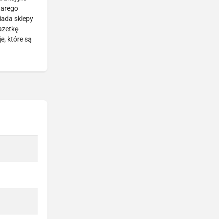
tarego
iada sklepy
gazetkę
, które są