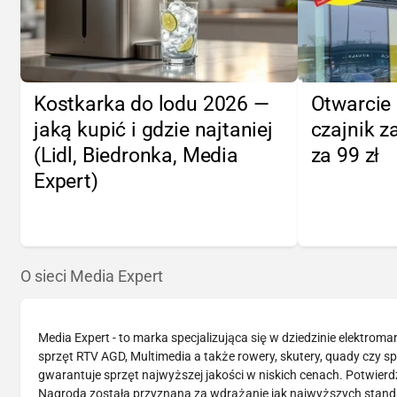
Kostkarka do lodu 2026 —
Otwarcie 
jaką kupić i gdzie najtaniej
czajnik za
(Lidl, Biedronka, Media
za 99 zł
Expert)
O sieci Media Expert
Media Expert - to marka specjalizująca się w dziedzinie elektrom
sprzęt RTV AGD, Multimedia a także rowery, skutery, quady czy 
gwarantuje sprzęt najwyższej jakości w niskich cenach. Potwier
Nagroda została przyznana za wdrażanie jak najwyższych standar