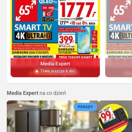
Media Expert
Trwa jeszcze 6 dni
Media Expert
na co dzień
PORADY