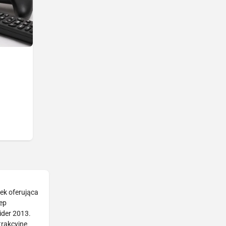
rek oferująca
ep
ider 2013.
trakcyjne