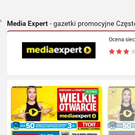
A
Media Expert
- gazetki promocyjne Częs
Ocena siec
NOWA