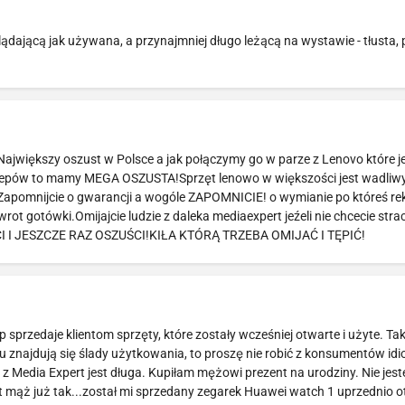
jącą jak używana, a przynajmniej długo leżącą na wystawie - tłusta,
Największy oszust w Polsce a jak połączymy go w parze z Lenovo które je
klepów to mamy MEGA OSZUSTA!Sprzęt lenowo w większości jest wadliw
e.Zapomnijcie o gwarancji a wogóle ZAPOMNICIE! o wymianie po któreś re
t gotówki.Omijajcie ludzie z daleka mediaexpert jeźeli nie chcecie strac
CI I JESZCZE RAZ OSZUŚCI!KIŁA KTÓRĄ TRZEBA OMIJAĆ I TĘPIĆ!
przedaje klientom sprzęty, które zostały wcześniej otwarte i użyte. Tak
u znajdują się ślady użytkowania, to proszę nie robić z konsumentów idi
z Media Expert jest długa. Kupiłam mężowi prezent na urodziny. Nie jes
st mąż już tak...został mi sprzedany zegarek Huawei watch 1 uprzednio o