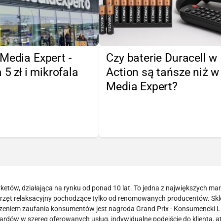
Media Expert -
Czy baterie Duracell w
 5 zł i mikrofala
Action są tańsze niż w
Media Expert?
arketów, działająca na rynku od ponad 10 lat. To jedna z największych ma
sprzęt relaksacyjny pochodzące tylko od renomowanych producentów. Skl
dzeniem zaufania konsumentów jest nagroda Grand Prix - Konsumencki L
dów w szereg oferowanych usług, indywidualne podejście do klienta, a