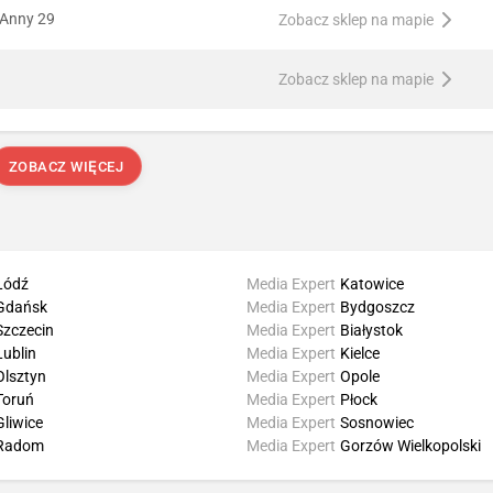
 Anny 29
Zobacz sklep na mapie
Zobacz sklep na mapie
ZOBACZ WIĘCEJ
Łódź
Media Expert
Katowice
Gdańsk
Media Expert
Bydgoszcz
Szczecin
Media Expert
Białystok
Lublin
Media Expert
Kielce
Olsztyn
Media Expert
Opole
Toruń
Media Expert
Płock
Gliwice
Media Expert
Sosnowiec
Radom
Media Expert
Gorzów Wielkopolski