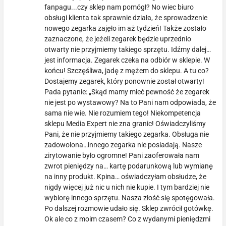
fanpagu...czy sklep nam pomógł? No wiec biuro
obsługi klienta tak sprawnie działa, że sprowadzenie
nowego zegarka zajęło im aż tydzień! Także zostało
zaznaczone, że jeżeli zegarek będzie uprzednio
otwarty nie przyjmiemy takiego sprzętu. Idźmy dalej…
jest informacja. Zegarek czeka na odbiór w sklepie. W
końcu! Szczęśliwa, jadę z mężem do sklepu. A tu co?
Dostajemy zegarek, który ponownie został otwarty!
Pada pytanie: „Skąd mamy mieć pewność że zegarek
nie jest po wystawowy? Na to Pani nam odpowiada, że
sama nie wie. Nie rozumiem tego! Niekompetencja
sklepu Media Expert nie zna granic! Oświadczyliśmy
Pani, że nie przyjmiemy takiego zegarka. Obsługa nie
zadowolona…innego zegarka nie posiadają. Nasze
zirytowanie było ogromne! Pani zaoferowała nam
zwrot pieniędzy na… kartę podarunkową lub wymianę
na inny produkt. Kpina… oświadczyłam obsłudze, że
nigdy więcej już nic u nich nie kupie. I tym bardziej nie
wybiorę innego sprzętu. Nasza złość się spotęgowała.
Po dalszej rozmowie udało się. Sklep zwrócił gotówkę.
Ok ale co z moim czasem? Co z wydanymi pieniędzmi