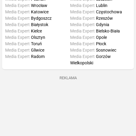
Media Expert
Wrocław
Media Expert
Lublin
Media Expert
Katowice
Media Expert
Częstochowa
Media Expert
Bydgoszcz
Media Expert
Rzeszów
Media Expert
Białystok
Media Expert
Gdynia
Media Expert
Kielce
Media Expert
Bielsko-Biała
Media Expert
Olsztyn
Media Expert
Opole
Media Expert
Toruń
Media Expert
Płock
Media Expert
Gliwice
Media Expert
Sosnowiec
Media Expert
Radom
Media Expert
Gorzów
Wielkopolski
REKLAMA