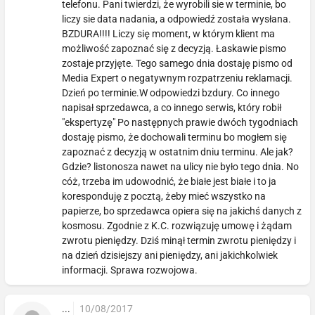
telefonu. Pani twierdzi, że wyrobili sie w terminie, bo
liczy sie data nadania, a odpowiedź została wysłana.
BZDURA!!!! Liczy się moment, w którym klient ma
możliwość zapoznać się z decyzją. Łaskawie pismo
zostaje przyjęte. Tego samego dnia dostaję pismo od
Media Expert o negatywnym rozpatrzeniu reklamacji.
Dzień po terminie.W odpowiedzi bzdury. Co innego
napisał sprzedawca, a co innego serwis, który robił
"ekspertyzę" Po następnych prawie dwóch tygodniach
dostaję pismo, że dochowali terminu bo mogłem się
zapoznać z decyzją w ostatnim dniu terminu. Ale jak?
Gdzie? listonosza nawet na ulicy nie było tego dnia. No
cóż, trzeba im udowodnić, że białe jest białe i to ja
koresponduję z pocztą, żeby mieć wszystko na
papierze, bo sprzedawca opiera się na jakichś danych z
kosmosu. Zgodnie z K.C. rozwiązuję umowę i żądam
zwrotu pieniędzy. Dziś minął termin zwrotu pieniędzy i
na dzień dzisiejszy ani pieniędzy, ani jakichkolwiek
informacji. Sprawa rozwojowa.
...
10/08/2017