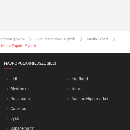
Strona główna
Sieci handlowe - Rybnik
Media Expert
Media Expert - Rybnik
NAJPOPULARNIEJSZE SIECI
Lidl
Kaufland
Biedronka
Netto
Rossmann
Auchan Hipermarket
Carrefour
Jysk
Super-Pharm