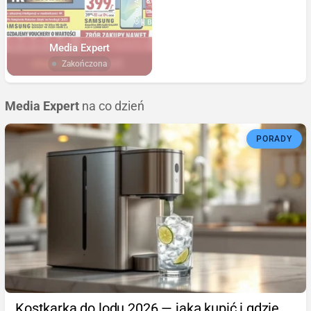
Media Expert
Zakończona
Media Expert
na co dzień
PORADY
Kostkarka do lodu 2026 — jaką kupić i gdzie