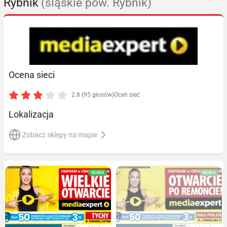
Rybnik
(śląskie pow. Rybnik)
Ocena sieci
2.8 (95 głosów)
Oceń sieć
Lokalizacja
Zobacz sklepy na mapie
NOWA
NOWA