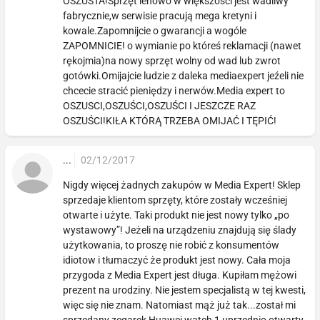
OSZUSTA!Sprzęt lenowo w większości jest wadliwy
fabrycznie,w serwisie pracują mega kretyni i
kowale.Zapomnijcie o gwarancji a wogóle
ZAPOMNICIE! o wymianie po któreś reklamacji (nawet
rękojmia)na nowy sprzęt wolny od wad lub zwrot
gotówki.Omijajcie ludzie z daleka mediaexpert jeźeli nie
chcecie stracić pieniędzy i nerwów.Media expert to
OSZUSCI,OSZUŚCI,OSZUŚCI I JESZCZE RAZ
OSZUŚCI!KIŁA KTÓRĄ TRZEBA OMIJAĆ I TĘPIĆ!
...
02/12/2017
Nigdy więcej żadnych zakupów w Media Expert! Sklep
sprzedaje klientom sprzęty, które zostały wcześniej
otwarte i użyte. Taki produkt nie jest nowy tylko „po
wystawowy”! Jeżeli na urządzeniu znajdują się ślady
użytkowania, to proszę nie robić z konsumentów
idiotow i tłumaczyć że produkt jest nowy. Cała moja
przygoda z Media Expert jest długa. Kupiłam mężowi
prezent na urodziny. Nie jestem specjalistą w tej kwesti,
więc się nie znam. Natomiast mąż już tak...został mi
sprzedany zegarek Huawei watch 1 uprzednio otwarty,