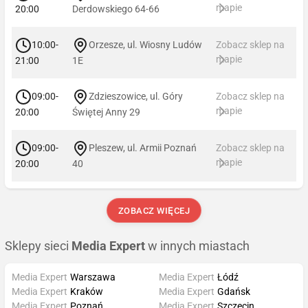
mapie
20:00
Derdowskiego 64-66
10:00-
Orzesze, ul. Wiosny Ludów
Zobacz sklep na
mapie
21:00
1E
09:00-
Zdzieszowice, ul. Góry
Zobacz sklep na
mapie
20:00
Świętej Anny 29
09:00-
Pleszew, ul. Armii Poznań
Zobacz sklep na
mapie
20:00
40
ZOBACZ WIĘCEJ
Sklepy sieci
Media Expert
w innych miastach
Media Expert
Warszawa
Media Expert
Łódź
Media Expert
Kraków
Media Expert
Gdańsk
Media Expert
Poznań
Media Expert
Szczecin