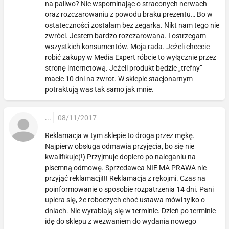
na paliwo? Nie wspominając o straconych nerwach
oraz rozczarowaniu z powodu braku prezentu… Bo w
ostateczności zostałam bez zegarka. Nikt nam tego nie
zwróci. Jestem bardzo rozczarowana. I ostrzegam
wszystkich konsumentów. Moja rada. Jeżeli chcecie
robić zakupy w Media Expert róbcie to wyłącznie przez
stronę internetową. Jeżeli produkt będzie „trefny”
macie 10 dni na zwrot. W sklepie stacjonarnym
potraktują was tak samo jak mnie.
...
08/11/2017
Reklamacja w tym sklepie to droga przez mękę.
Najpierw obsługa odmawia przyjęcia, bo się nie
kwalifikuje(!) Przyjmuje dopiero po naleganiu na
pisemną odmowę. Sprzedawca NIE MA PRAWA nie
przyjąć reklamacji!!! Reklamacja z rękojmi. Czas na
poinformowanie o sposobie rozpatrzenia 14 dni. Pani
upiera się, że roboczych choć ustawa mówi tylko o
dniach. Nie wyrabiają się w terminie. Dzień po terminie
idę do sklepu z wezwaniem do wydania nowego