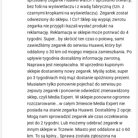
bez folii na wyświetlaczu i z wadą fabryczną (tzn. z
czarnymi kropkami na wyświetlaczu). Zegarek został
odwieziony do sklepu. I Co? Sklep się wypiął, zwrotu
zegarka nie przyjęli i kazali wysłać produkt na
reklamację. Reklamacja w sklepie może potrwać do 4
tygodni. Super...by skrócić ten czas o połowę, sami
zawieźliśmy zegarek do serwisu Huawei, który był
oddalony o 30 km od mojego miejsca zamieszkania. Po
upływie tygodnia dostaliśmy informację zwrotną.
Naprawa jest nieopłacalna. W uprzednio kupionym
sklepie dostaniemy nowy zegarek. Myślę sobie, super
po 3 tygodniach mój mąż dostanie spóźniony prezent.
Musiałam tylko ponownie pojechać do serwisu po
zepsuty zegarek i ponownie odwiedzić znienawidzony
sklep, czyli Media Expert. W sklepie ponowne ogromne
rozczarowanie...w całym 3miescie Media Expert nie
posiada na stanie zegarka Huawei. Dostaliśmy 2 opcje.
Mogą nam sprowadzić zegarek ale czas oczekiwania
jest do 2 tygodni. Lub możemy odebrać zegarek w
innym sklepie w Tczewie. Miasto jest oddalone aż o 60
km. To są kpiny… Sprawa została zgłoszona na