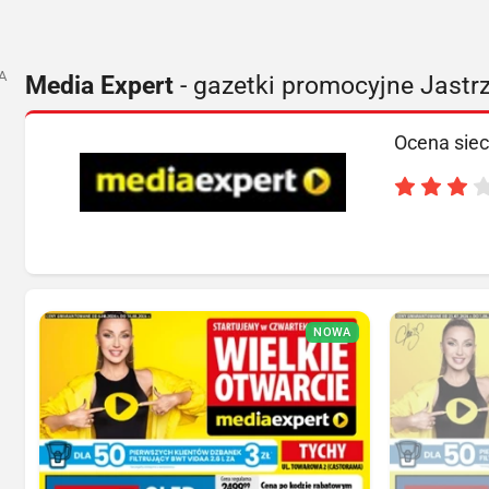
A
Media Expert
- gazetki promocyjne Jastrz
Ocena siec
NOWA