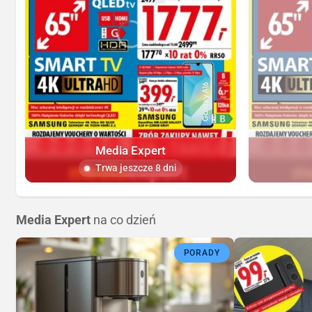
Media Expert
Trwa jeszcze 8 dni
Media Expert
na co dzień
PORADY