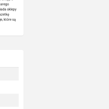
tarego
iada sklepy
gazetkę
, które są