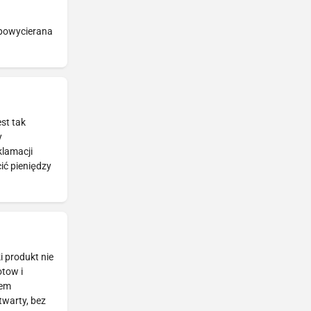
 powycierana
st tak
y
klamacji
ić pieniędzy
i produkt nie
otow i
tem
twarty, bez