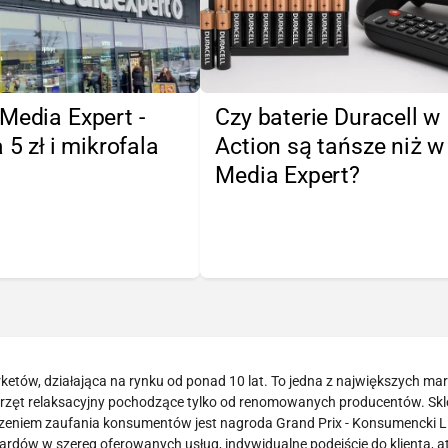
Media Expert -
Czy baterie Duracell w
 5 zł i mikrofala
Action są tańsze niż w
Media Expert?
arketów, działająca na rynku od ponad 10 lat. To jedna z największych ma
sprzęt relaksacyjny pochodzące tylko od renomowanych producentów. Skl
dzeniem zaufania konsumentów jest nagroda Grand Prix - Konsumencki L
dów w szereg oferowanych usług, indywidualne podejście do klienta, a