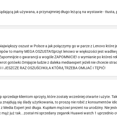
jącą jak używana, a przynajmniej długo leżącą na wystawie - tłusta,
Największy oszust w Polsce a jak połączymy go w parze z Lenovo które je
klepów to mamy MEGA OSZUSTA!Sprzęt lenowo w większości jest wadliw
e.Zapomnijcie o gwarancji a wogóle ZAPOMNICIE! o wymianie po któreś re
t gotówki.Omijajcie ludzie z daleka mediaexpert jeźeli nie chcecie strac
CI I JESZCZE RAZ OSZUŚCI!KIŁA KTÓRĄ TRZEBA OMIJAĆ I TĘPIĆ!
przedaje klientom sprzęty, które zostały wcześniej otwarte i użyte. Tak
u znajdują się ślady użytkowania, to proszę nie robić z konsumentów idi
z Media Expert jest długa. Kupiłam mężowi prezent na urodziny. Nie jes
st mąż już tak...został mi sprzedany zegarek Huawei watch 1 uprzednio o