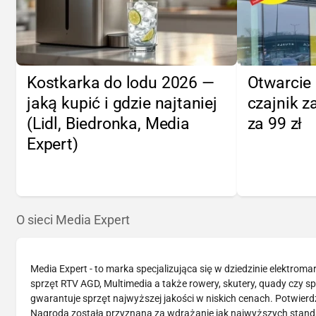
Kostkarka do lodu 2026 —
Otwarcie 
jaką kupić i gdzie najtaniej
czajnik za
(Lidl, Biedronka, Media
za 99 zł
Expert)
O sieci Media Expert
Media Expert - to marka specjalizująca się w dziedzinie elektrom
sprzęt RTV AGD, Multimedia a także rowery, skutery, quady czy 
gwarantuje sprzęt najwyższej jakości w niskich cenach. Potwier
Nagroda została przyznana za wdrażanie jak najwyższych standar