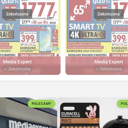
Media Expert
Media Expert
Zakończona
Zakończona
POLECAMY
PO