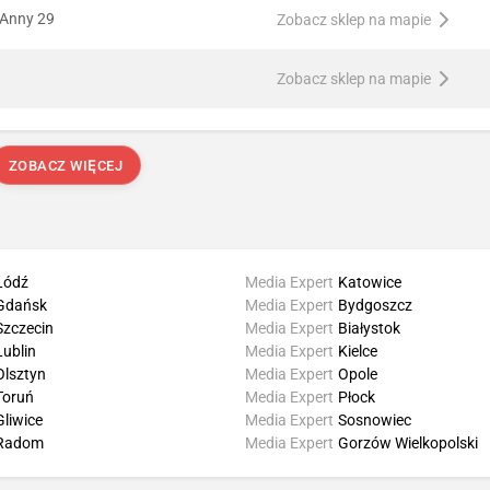
 Anny 29
Zobacz sklep na mapie
Zobacz sklep na mapie
ZOBACZ WIĘCEJ
Łódź
Media Expert
Katowice
Gdańsk
Media Expert
Bydgoszcz
Szczecin
Media Expert
Białystok
Lublin
Media Expert
Kielce
Olsztyn
Media Expert
Opole
Toruń
Media Expert
Płock
Gliwice
Media Expert
Sosnowiec
Radom
Media Expert
Gorzów Wielkopolski