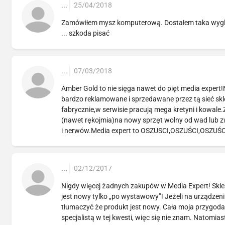
...
25/04/2018
Zamówiłem mysz komputerową. Dostałem taka wygląda
... szkoda pisać
...
07/03/2018
Amber Gold to nie sięga nawet do pięt media expert!
bardzo reklamowane i sprzedawane przez tą sieć s
fabrycznie,w serwisie pracują mega kretyni i kowal
(nawet rękojmia)na nowy sprzęt wolny od wad lub zwro
i nerwów.Media expert to OSZUSCI,OSZUŚCI,OSZUŚ
...
02/12/2017
Nigdy więcej żadnych zakupów w Media Expert! Sklep s
jest nowy tylko „po wystawowy”! Jeżeli na urządzeni
tłumaczyć że produkt jest nowy. Cała moja przygoda 
specjalistą w tej kwesti, więc się nie znam. Natomia