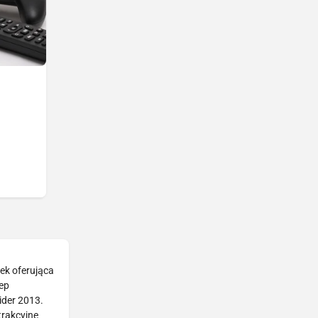
rek oferująca
ep
ider 2013.
trakcyjne