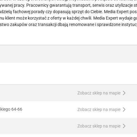
ywanej pracy. Pracownicy gwarantują transport, serwis oraz utylizacje s
dzielą fachowej porady czy dopasują sprzęt do Ciebie. Media Expert pos
emu klient może korzystać z oferty w każdej chwili. Media Expert wydaje 
stwo zakupów oraz transakcji dbają renomowane i sprawdzone instytucje
Zobacz sklep na mapie
skiego 64-66
Zobacz sklep na mapie
Zobacz sklep na mapie