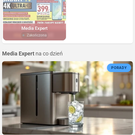
Media Expert
Zakończona
Media Expert
na co dzień
PORADY