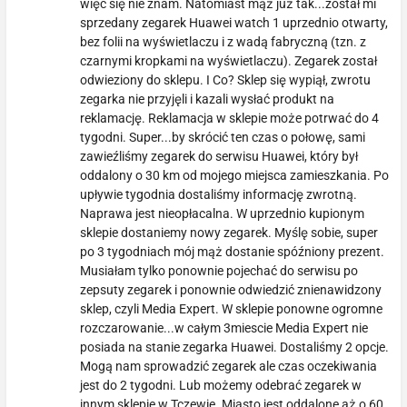
więc się nie znam. Natomiast mąż już tak...został mi
sprzedany zegarek Huawei watch 1 uprzednio otwarty,
bez folii na wyświetlaczu i z wadą fabryczną (tzn. z
czarnymi kropkami na wyświetlaczu). Zegarek został
odwieziony do sklepu. I Co? Sklep się wypiął, zwrotu
zegarka nie przyjęli i kazali wysłać produkt na
reklamację. Reklamacja w sklepie może potrwać do 4
tygodni. Super...by skrócić ten czas o połowę, sami
zawieźliśmy zegarek do serwisu Huawei, który był
oddalony o 30 km od mojego miejsca zamieszkania. Po
upływie tygodnia dostaliśmy informację zwrotną.
Naprawa jest nieopłacalna. W uprzednio kupionym
sklepie dostaniemy nowy zegarek. Myślę sobie, super
po 3 tygodniach mój mąż dostanie spóźniony prezent.
Musiałam tylko ponownie pojechać do serwisu po
zepsuty zegarek i ponownie odwiedzić znienawidzony
sklep, czyli Media Expert. W sklepie ponowne ogromne
rozczarowanie...w całym 3miescie Media Expert nie
posiada na stanie zegarka Huawei. Dostaliśmy 2 opcje.
Mogą nam sprowadzić zegarek ale czas oczekiwania
jest do 2 tygodni. Lub możemy odebrać zegarek w
innym sklepie w Tczewie. Miasto jest oddalone aż o 60