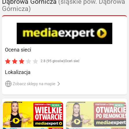
Dąbrowa Górnicza
(śląskie pow. Dąbrowa
Górnicza)
Ocena sieci
2.8 (95 głosów)
Oceń sieć
Lokalizacja
Zobacz sklepy na mapie
NOWA
NOWA