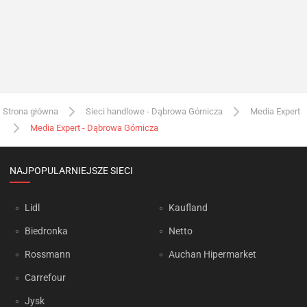
Strona główna
Sieci handlowe - Dąbrowa Górnicza
Media Expert
Media Expert - Dąbrowa Górnicza
NAJPOPULARNIEJSZE SIECI
Lidl
Kaufland
Biedronka
Netto
Rossmann
Auchan Hipermarket
Carrefour
Jysk