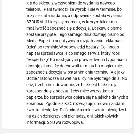
idę do sklepu z wezwaniem do wydania nowego
telefonu. Pani twierdzi, że wyrobili sie w terminie, bo
liczy sie data nadania, a odpowiedź została wysłana.
BZDURA!!!! Liczy się moment, w którym klient ma
możliwość zapoznać się z decyzją. Łaskawie pismo
zostaje przyjęte. Tego samego dnia dostaję pismo od
Media Expert o negatywnym rozpatrzeniu reklamacji.
Dzień po terminie.W odpowiedzi bzdury. Co innego
napisał sprzedawca, a co innego serwis, który robił
"ekspertyzę" Po następnych prawie dwóch tygodniach
dostaję pismo, że dochowali terminu bo mogłem się
zapoznać z decyzją w ostatnim dniu terminu. Ale jak?
Gdzie? listonosza nawet na ulicy nie było tego dnia. No
cóż, trzeba im udowodnić, że białe jest białe i to ja
koresponduję z pocztą, żeby mieć wszystko na
papierze, bo sprzedawca opiera się na jakichś danych z
kosmosu. Zgodnie z K.C. rozwiązuję umowę i żądam
zwrotu pieniędzy. Dziś minął termin zwrotu pieniędzy i
na dzień dzisiejszy ani pieniędzy, ani jakichkolwiek
informacji. Sprawa rozwojowa.