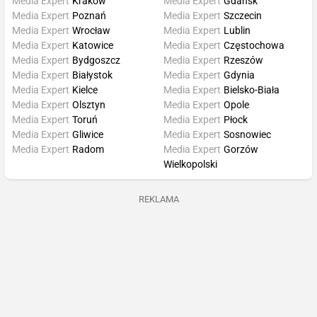
Media Expert
Kraków
Media Expert
Gdańsk
Media Expert
Poznań
Media Expert
Szczecin
Media Expert
Wrocław
Media Expert
Lublin
Media Expert
Katowice
Media Expert
Częstochowa
Media Expert
Bydgoszcz
Media Expert
Rzeszów
Media Expert
Białystok
Media Expert
Gdynia
Media Expert
Kielce
Media Expert
Bielsko-Biała
Media Expert
Olsztyn
Media Expert
Opole
Media Expert
Toruń
Media Expert
Płock
Media Expert
Gliwice
Media Expert
Sosnowiec
Media Expert
Radom
Media Expert
Gorzów
Wielkopolski
REKLAMA