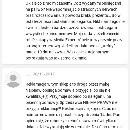
Ok ale co z moim czasem? Co z wydanymi pieniędzmi
na paliwo? Nie wspominając o straconych nerwach
oraz rozczarowaniu z powodu braku prezentu… Bo w
ostateczności zostałam bez zegarka. Nikt nam tego nie
zwróci. Jestem bardzo rozczarowana. I ostrzegam
wszystkich konsumentów. Moja rada. Jeżeli chcecie
robić zakupy w Media Expert róbcie to wyłącznie przez
stronę internetową. Jeżeli produkt będzie „trefny”
macie 10 dni na zwrot. W sklepie stacjonarnym
potraktują was tak samo jak mnie.
...
08/11/2017
Reklamacja w tym sklepie to droga przez mękę.
Najpierw obsługa odmawia przyjęcia, bo się nie
kwalifikuje(!) Przyjmuje dopiero po naleganiu na
pisemną odmowę. Sprzedawca NIE MA PRAWA nie
przyjąć reklamacji!!! Reklamacja z rękojmi. Czas na
poinformowanie o sposobie rozpatrzenia 14 dni. Pani
upiera się, że roboczych choć ustawa mówi tylko o
dniach. Nie wyrabiają się w terminie. Dzień po terminie