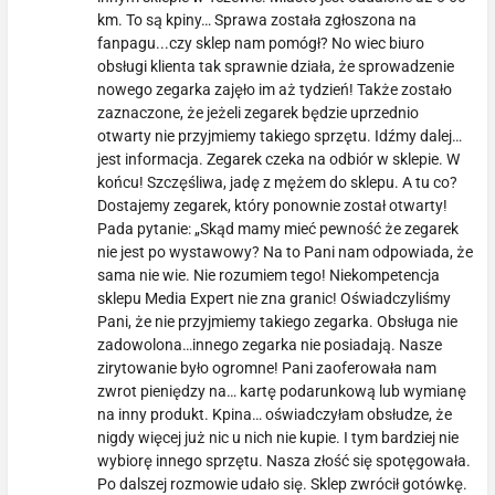
km. To są kpiny… Sprawa została zgłoszona na
fanpagu...czy sklep nam pomógł? No wiec biuro
obsługi klienta tak sprawnie działa, że sprowadzenie
nowego zegarka zajęło im aż tydzień! Także zostało
zaznaczone, że jeżeli zegarek będzie uprzednio
otwarty nie przyjmiemy takiego sprzętu. Idźmy dalej…
jest informacja. Zegarek czeka na odbiór w sklepie. W
końcu! Szczęśliwa, jadę z mężem do sklepu. A tu co?
Dostajemy zegarek, który ponownie został otwarty!
Pada pytanie: „Skąd mamy mieć pewność że zegarek
nie jest po wystawowy? Na to Pani nam odpowiada, że
sama nie wie. Nie rozumiem tego! Niekompetencja
sklepu Media Expert nie zna granic! Oświadczyliśmy
Pani, że nie przyjmiemy takiego zegarka. Obsługa nie
zadowolona…innego zegarka nie posiadają. Nasze
zirytowanie było ogromne! Pani zaoferowała nam
zwrot pieniędzy na… kartę podarunkową lub wymianę
na inny produkt. Kpina… oświadczyłam obsłudze, że
nigdy więcej już nic u nich nie kupie. I tym bardziej nie
wybiorę innego sprzętu. Nasza złość się spotęgowała.
Po dalszej rozmowie udało się. Sklep zwrócił gotówkę.