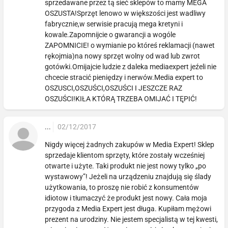
sprzedawane przez tą sieć sklepów to mamy MEGA
OSZUSTA!Sprzęt lenowo w większości jest wadliwy
fabrycznie,w serwisie pracują mega kretyni i
kowale.Zapomnijcie o gwarancji a wogóle
ZAPOMNICIE! o wymianie po któreś reklamacji (nawet
rękojmia)na nowy sprzęt wolny od wad lub zwrot
gotówki.Omijajcie ludzie z daleka mediaexpert jeźeli nie
chcecie stracić pieniędzy i nerwów.Media expert to
OSZUSCI,OSZUŚCI,OSZUŚCI I JESZCZE RAZ
OSZUŚCI!KIŁA KTÓRĄ TRZEBA OMIJAĆ I TĘPIĆ!
...
02/12/2017
Nigdy więcej żadnych zakupów w Media Expert! Sklep
sprzedaje klientom sprzęty, które zostały wcześniej
otwarte i użyte. Taki produkt nie jest nowy tylko „po
wystawowy”! Jeżeli na urządzeniu znajdują się ślady
użytkowania, to proszę nie robić z konsumentów
idiotow i tłumaczyć że produkt jest nowy. Cała moja
przygoda z Media Expert jest długa. Kupiłam mężowi
prezent na urodziny. Nie jestem specjalistą w tej kwesti,