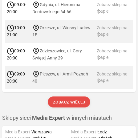
09:00-
Gdynia, ul. Hieronima
Zobacz sklep na
mapie
20:00
Derdowskiego 64-66
10:00-
Orzesze, ul. Wiosny Ludów
Zobacz sklep na
mapie
21:00
1E
09:00-
Zdzieszowice, ul. Góry
Zobacz sklep na
mapie
20:00
Świętej Anny 29
09:00-
Pleszew, ul. Armii Poznań
Zobacz sklep na
mapie
20:00
40
ZOBACZ WIĘCEJ
Sklepy sieci
Media Expert
w innych miastach
Media Expert
Warszawa
Media Expert
Łódź