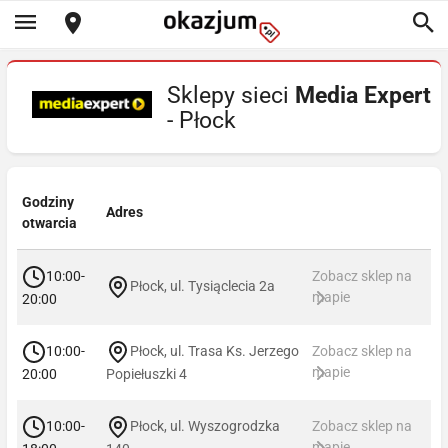
Sklepy sieci
Media Expert
- Płock
Godziny
Adres
otwarcia
10:00-
Zobacz sklep na
Płock, ul. Tysiąclecia 2a
mapie
20:00
10:00-
Płock, ul. Trasa Ks. Jerzego
Zobacz sklep na
mapie
20:00
Popiełuszki 4
10:00-
Płock, ul. Wyszogrodzka
Zobacz sklep na
mapie