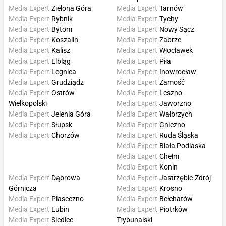
Media Expert
Zielona Góra
Media Expert
Tarnów
Media Expert
Rybnik
Media Expert
Tychy
Media Expert
Bytom
Media Expert
Nowy Sącz
Media Expert
Koszalin
Media Expert
Zabrze
Media Expert
Kalisz
Media Expert
Włocławek
Media Expert
Elbląg
Media Expert
Piła
Media Expert
Legnica
Media Expert
Inowrocław
Media Expert
Grudziądz
Media Expert
Zamość
Media Expert
Ostrów
Media Expert
Leszno
Wielkopolski
Media Expert
Jaworzno
Media Expert
Jelenia Góra
Media Expert
Wałbrzych
Media Expert
Słupsk
Media Expert
Gniezno
Media Expert
Chorzów
Media Expert
Ruda Śląska
Media Expert
Biała Podlaska
Media Expert
Chełm
Media Expert
Konin
Media Expert
Dąbrowa
Media Expert
Jastrzębie-Zdrój
Górnicza
Media Expert
Krosno
Media Expert
Piaseczno
Media Expert
Bełchatów
Media Expert
Lubin
Media Expert
Piotrków
Media Expert
Siedlce
Trybunalski