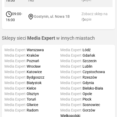
18:00
140
09:00-
Zobacz sklep na
Gostynin, ul. Nowa 1B
mapie
16:00
Sklepy sieci
Media Expert
w innych miastach
Media Expert
Warszawa
Media Expert
Łódź
Media Expert
Kraków
Media Expert
Gdańsk
Media Expert
Poznań
Media Expert
Szczecin
Media Expert
Wrocław
Media Expert
Lublin
Media Expert
Katowice
Media Expert
Częstochowa
Media Expert
Bydgoszcz
Media Expert
Rzeszów
Media Expert
Białystok
Media Expert
Gdynia
Media Expert
Kielce
Media Expert
Bielsko-Biała
Media Expert
Olsztyn
Media Expert
Opole
Media Expert
Toruń
Media Expert
Płock
Media Expert
Gliwice
Media Expert
Sosnowiec
Media Expert
Radom
Media Expert
Gorzów
Wielkopolski