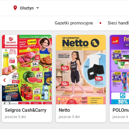
Olsztyn
Gazetki promocyjne
Sieci hand
Selgros Cash&Carry
Netto
POLOma
jeszcze 5 dni
jeszcze 5 dni
jeszcze 4 