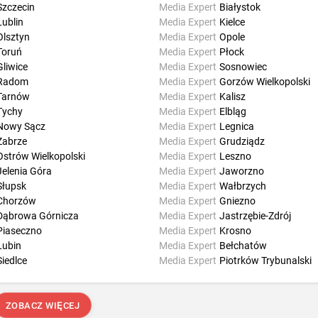
Szczecin
Media Expert
Białystok
Lublin
Media Expert
Kielce
Olsztyn
Media Expert
Opole
Toruń
Media Expert
Płock
Gliwice
Media Expert
Sosnowiec
Radom
Media Expert
Gorzów Wielkopolski
Tarnów
Media Expert
Kalisz
Tychy
Media Expert
Elbląg
Nowy Sącz
Media Expert
Legnica
Zabrze
Media Expert
Grudziądz
Ostrów Wielkopolski
Media Expert
Leszno
Jelenia Góra
Media Expert
Jaworzno
Słupsk
Media Expert
Wałbrzych
Chorzów
Media Expert
Gniezno
Dąbrowa Górnicza
Media Expert
Jastrzębie-Zdrój
Piaseczno
Media Expert
Krosno
Lubin
Media Expert
Bełchatów
Siedlce
Media Expert
Piotrków Trybunalski
ZOBACZ WIĘCEJ