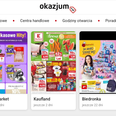
lowe
Centra handlowe
Godziny otwarcia
Porad
rket
Kaufland
Biedronka
dni
jeszcze 2 dni
jeszcze 22 dni