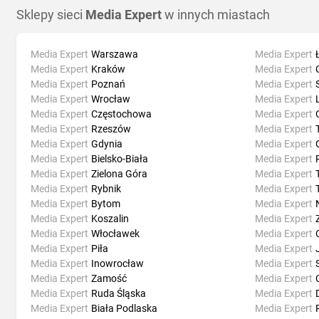
Sklepy sieci
Media Expert
w innych miastach
Media Expert
Warszawa
Media Expert
Media Expert
Kraków
Media Expert
Media Expert
Poznań
Media Expert
Media Expert
Wrocław
Media Expert
Media Expert
Częstochowa
Media Expert
Media Expert
Rzeszów
Media Expert
Media Expert
Gdynia
Media Expert
Media Expert
Bielsko-Biała
Media Expert
Media Expert
Zielona Góra
Media Expert
Media Expert
Rybnik
Media Expert
Media Expert
Bytom
Media Expert
Media Expert
Koszalin
Media Expert
Media Expert
Włocławek
Media Expert
Media Expert
Piła
Media Expert
Media Expert
Inowrocław
Media Expert
Media Expert
Zamość
Media Expert
Media Expert
Ruda Śląska
Media Expert
Media Expert
Biała Podlaska
Media Expert