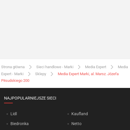
Strona główna
Sieci handlowe - Marki
Media Expert
Media
Expert - Marki
Sklepy
Media Expert Marki, al. Marsz. Józefa
Piłsudskiego 200
NAJPOPULARNIEJSZE SIECI
Lidl
Kaufland
Biedronka
Netto