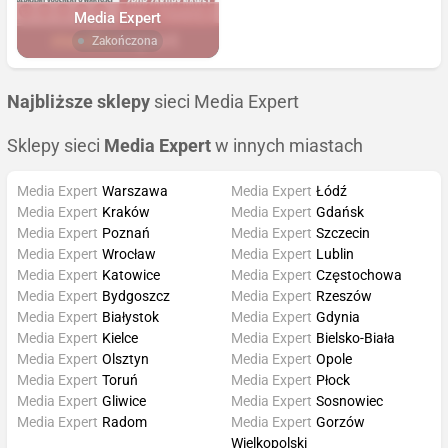
Media Expert
Zakończona
Najbliższe sklepy
sieci Media Expert
Sklepy sieci
Media Expert
w innych miastach
Media Expert
Warszawa
Media Expert
Łódź
Media Expert
Kraków
Media Expert
Gdańsk
Media Expert
Poznań
Media Expert
Szczecin
Media Expert
Wrocław
Media Expert
Lublin
Media Expert
Katowice
Media Expert
Częstochowa
Media Expert
Bydgoszcz
Media Expert
Rzeszów
Media Expert
Białystok
Media Expert
Gdynia
Media Expert
Kielce
Media Expert
Bielsko-Biała
Media Expert
Olsztyn
Media Expert
Opole
Media Expert
Toruń
Media Expert
Płock
Media Expert
Gliwice
Media Expert
Sosnowiec
Media Expert
Radom
Media Expert
Gorzów
Wielkopolski