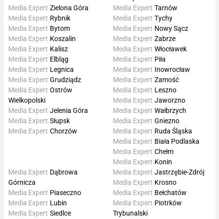
Media Expert
Zielona Góra
Media Expert
Tarnów
Media Expert
Rybnik
Media Expert
Tychy
Media Expert
Bytom
Media Expert
Nowy Sącz
Media Expert
Koszalin
Media Expert
Zabrze
Media Expert
Kalisz
Media Expert
Włocławek
Media Expert
Elbląg
Media Expert
Piła
Media Expert
Legnica
Media Expert
Inowrocław
Media Expert
Grudziądz
Media Expert
Zamość
Media Expert
Ostrów
Media Expert
Leszno
Wielkopolski
Media Expert
Jaworzno
Media Expert
Jelenia Góra
Media Expert
Wałbrzych
Media Expert
Słupsk
Media Expert
Gniezno
Media Expert
Chorzów
Media Expert
Ruda Śląska
Media Expert
Biała Podlaska
Media Expert
Chełm
Media Expert
Konin
Media Expert
Dąbrowa
Media Expert
Jastrzębie-Zdrój
Górnicza
Media Expert
Krosno
Media Expert
Piaseczno
Media Expert
Bełchatów
Media Expert
Lubin
Media Expert
Piotrków
Media Expert
Siedlce
Trybunalski