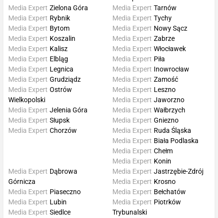
Media Expert
Zielona Góra
Media Expert
Tarnów
Media Expert
Rybnik
Media Expert
Tychy
Media Expert
Bytom
Media Expert
Nowy Sącz
Media Expert
Koszalin
Media Expert
Zabrze
Media Expert
Kalisz
Media Expert
Włocławek
Media Expert
Elbląg
Media Expert
Piła
Media Expert
Legnica
Media Expert
Inowrocław
Media Expert
Grudziądz
Media Expert
Zamość
Media Expert
Ostrów
Media Expert
Leszno
Wielkopolski
Media Expert
Jaworzno
Media Expert
Jelenia Góra
Media Expert
Wałbrzych
Media Expert
Słupsk
Media Expert
Gniezno
Media Expert
Chorzów
Media Expert
Ruda Śląska
Media Expert
Biała Podlaska
Media Expert
Chełm
Media Expert
Konin
Media Expert
Dąbrowa
Media Expert
Jastrzębie-Zdrój
Górnicza
Media Expert
Krosno
Media Expert
Piaseczno
Media Expert
Bełchatów
Media Expert
Lubin
Media Expert
Piotrków
Media Expert
Siedlce
Trybunalski