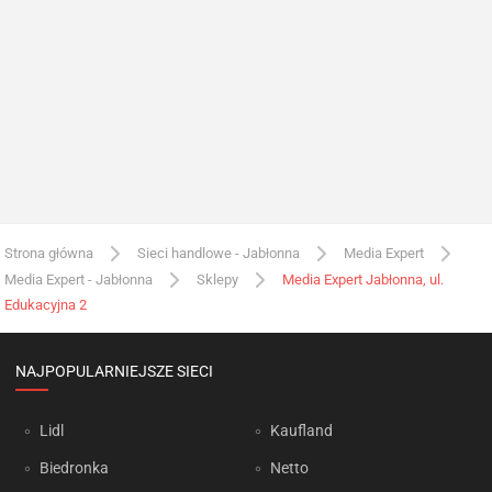
Strona główna
Sieci handlowe - Jabłonna
Media Expert
Media Expert - Jabłonna
Sklepy
Media Expert Jabłonna, ul.
Edukacyjna 2
NAJPOPULARNIEJSZE SIECI
Lidl
Kaufland
Biedronka
Netto