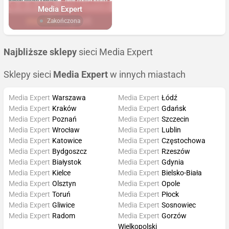
Media Expert
Zakończona
Najbliższe sklepy
sieci Media Expert
Sklepy sieci
Media Expert
w innych miastach
Media Expert
Warszawa
Media Expert
Łódź
Media Expert
Kraków
Media Expert
Gdańsk
Media Expert
Poznań
Media Expert
Szczecin
Media Expert
Wrocław
Media Expert
Lublin
Media Expert
Katowice
Media Expert
Częstochowa
Media Expert
Bydgoszcz
Media Expert
Rzeszów
Media Expert
Białystok
Media Expert
Gdynia
Media Expert
Kielce
Media Expert
Bielsko-Biała
Media Expert
Olsztyn
Media Expert
Opole
Media Expert
Toruń
Media Expert
Płock
Media Expert
Gliwice
Media Expert
Sosnowiec
Media Expert
Radom
Media Expert
Gorzów
Wielkopolski