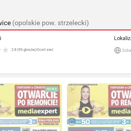
wice
(opolskie pow. strzelecki)
i
Lokaliz
2.8 (95 głosów)
Oceń sieć
Zoba
NOWA