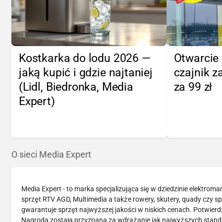
Kostkarka do lodu 2026 —
Otwarcie 
jaką kupić i gdzie najtaniej
czajnik za
(Lidl, Biedronka, Media
za 99 zł
Expert)
O sieci Media Expert
Media Expert - to marka specjalizująca się w dziedzinie elektrom
sprzęt RTV AGD, Multimedia a także rowery, skutery, quady czy 
gwarantuje sprzęt najwyższej jakości w niskich cenach. Potwier
Nagroda została przyznana za wdrażanie jak najwyższych standar