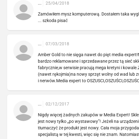
...
25/04/2018
Zamówiłem mysz komputerową. Dostałem taka wygląda
... szkoda pisać
...
07/03/2018
Amber Gold to nie sięga nawet do pięt media expert!
bardzo reklamowane i sprzedawane przez tą sieć s
fabrycznie,w serwisie pracują mega kretyni i kowal
(nawet rękojmia)na nowy sprzęt wolny od wad lub zwro
i nerwów.Media expert to OSZUSCI,OSZUŚCI,OSZUŚ
...
02/12/2017
Nigdy więcej żadnych zakupów w Media Expert! Sklep s
jest nowy tylko „po wystawowy”! Jeżeli na urządzeni
tłumaczyć że produkt jest nowy. Cała moja przygoda 
specjalistą w tej kwesti, więc się nie znam. Natomia