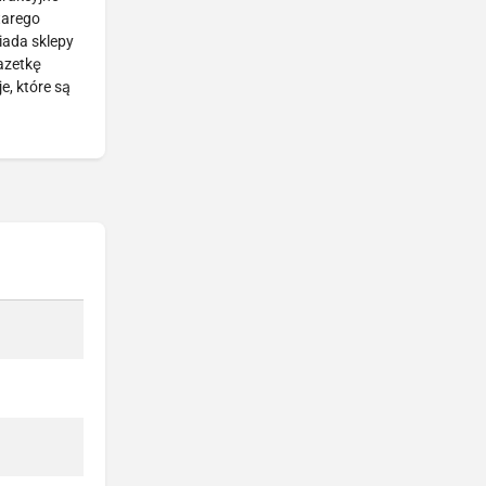
tarego
iada sklepy
gazetkę
, które są