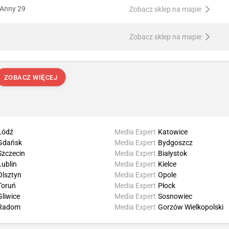
 Anny 29
Zobacz sklep na mapie
Zobacz sklep na mapie
ZOBACZ WIĘCEJ
Łódź
Media Expert
Katowice
Gdańsk
Media Expert
Bydgoszcz
Szczecin
Media Expert
Białystok
Lublin
Media Expert
Kielce
Olsztyn
Media Expert
Opole
Toruń
Media Expert
Płock
Gliwice
Media Expert
Sosnowiec
Radom
Media Expert
Gorzów Wielkopolski