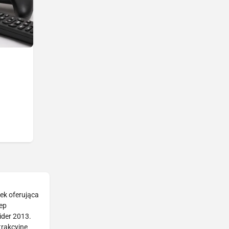
rek oferująca
ep
ider 2013.
trakcyjne