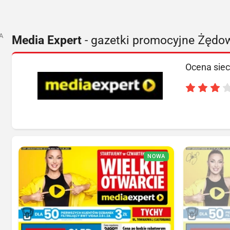
A
Media Expert
- gazetki promocyjne Żędo
Ocena siec
NOWA