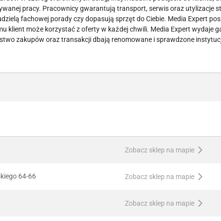
ywanej pracy. Pracownicy gwarantują transport, serwis oraz utylizacje s
dzielą fachowej porady czy dopasują sprzęt do Ciebie. Media Expert pos
emu klient może korzystać z oferty w każdej chwili. Media Expert wydaje 
stwo zakupów oraz transakcji dbają renomowane i sprawdzone instytucje
Zobacz sklep na mapie
skiego 64-66
Zobacz sklep na mapie
Zobacz sklep na mapie