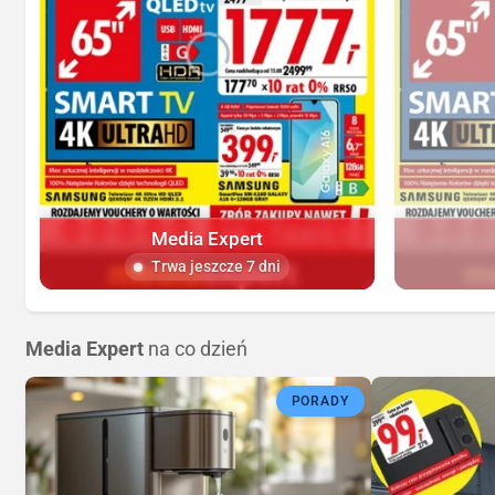
Media Expert
Trwa jeszcze 7 dni
Media Expert
na co dzień
PORADY