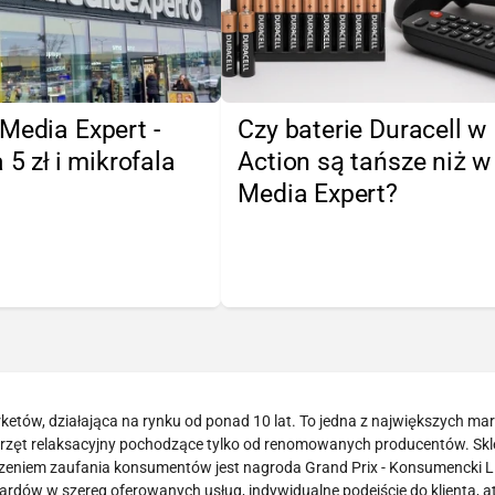
Media Expert -
Czy baterie Duracell w
 5 zł i mikrofala
Action są tańsze niż w
Media Expert?
arketów, działająca na rynku od ponad 10 lat. To jedna z największych ma
sprzęt relaksacyjny pochodzące tylko od renomowanych producentów. Skl
dzeniem zaufania konsumentów jest nagroda Grand Prix - Konsumencki L
dów w szereg oferowanych usług, indywidualne podejście do klienta, a