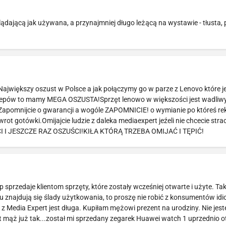
jącą jak używana, a przynajmniej długo leżącą na wystawie - tłusta,
Największy oszust w Polsce a jak połączymy go w parze z Lenovo które je
klepów to mamy MEGA OSZUSTA!Sprzęt lenowo w większości jest wadliw
e.Zapomnijcie o gwarancji a wogóle ZAPOMNICIE! o wymianie po któreś re
t gotówki.Omijajcie ludzie z daleka mediaexpert jeźeli nie chcecie strac
CI I JESZCZE RAZ OSZUŚCI!KIŁA KTÓRĄ TRZEBA OMIJAĆ I TĘPIĆ!
przedaje klientom sprzęty, które zostały wcześniej otwarte i użyte. Tak
u znajdują się ślady użytkowania, to proszę nie robić z konsumentów idi
z Media Expert jest długa. Kupiłam mężowi prezent na urodziny. Nie jes
st mąż już tak...został mi sprzedany zegarek Huawei watch 1 uprzednio o