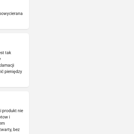
 powycierana
st tak
y
klamacji
ić pieniędzy
i produkt nie
otow i
tem
twarty, bez