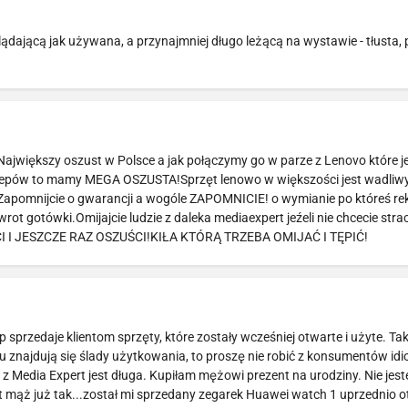
jącą jak używana, a przynajmniej długo leżącą na wystawie - tłusta,
Największy oszust w Polsce a jak połączymy go w parze z Lenovo które je
klepów to mamy MEGA OSZUSTA!Sprzęt lenowo w większości jest wadliw
e.Zapomnijcie o gwarancji a wogóle ZAPOMNICIE! o wymianie po któreś re
t gotówki.Omijajcie ludzie z daleka mediaexpert jeźeli nie chcecie strac
CI I JESZCZE RAZ OSZUŚCI!KIŁA KTÓRĄ TRZEBA OMIJAĆ I TĘPIĆ!
przedaje klientom sprzęty, które zostały wcześniej otwarte i użyte. Tak
u znajdują się ślady użytkowania, to proszę nie robić z konsumentów idi
z Media Expert jest długa. Kupiłam mężowi prezent na urodziny. Nie jes
st mąż już tak...został mi sprzedany zegarek Huawei watch 1 uprzednio o