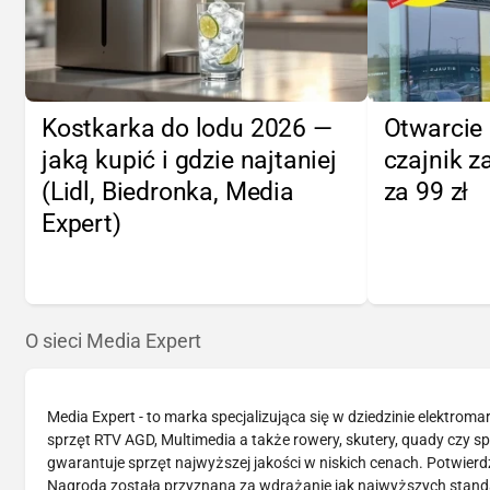
Kostkarka do lodu 2026 —
Otwarcie 
jaką kupić i gdzie najtaniej
czajnik za
(Lidl, Biedronka, Media
za 99 zł
Expert)
O sieci Media Expert
Media Expert - to marka specjalizująca się w dziedzinie elektrom
sprzęt RTV AGD, Multimedia a także rowery, skutery, quady czy 
gwarantuje sprzęt najwyższej jakości w niskich cenach. Potwier
Nagroda została przyznana za wdrażanie jak najwyższych standar