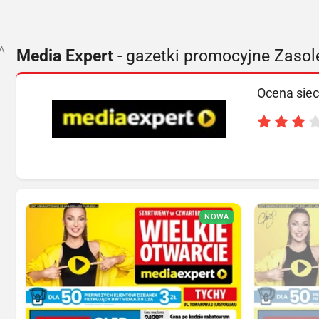
A
Media Expert
- gazetki promocyjne Zasol
Ocena siec
NOWA