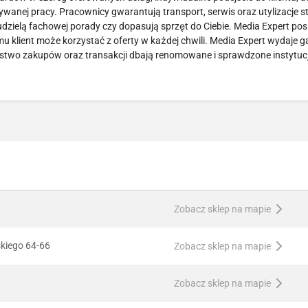
ywanej pracy. Pracownicy gwarantują transport, serwis oraz utylizacje s
dzielą fachowej porady czy dopasują sprzęt do Ciebie. Media Expert pos
emu klient może korzystać z oferty w każdej chwili. Media Expert wydaje 
stwo zakupów oraz transakcji dbają renomowane i sprawdzone instytucje
Zobacz sklep na mapie
skiego 64-66
Zobacz sklep na mapie
Zobacz sklep na mapie