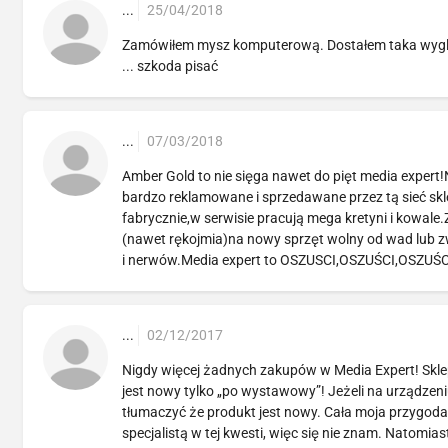
...
25/04/2018
Zamówiłem mysz komputerową. Dostałem taka wygląda
... szkoda pisać
...
07/03/2018
Amber Gold to nie sięga nawet do pięt media expert!
bardzo reklamowane i sprzedawane przez tą sieć s
fabrycznie,w serwisie pracują mega kretyni i kowal
(nawet rękojmia)na nowy sprzęt wolny od wad lub zwro
i nerwów.Media expert to OSZUSCI,OSZUŚCI,OSZUŚ
...
02/12/2017
Nigdy więcej żadnych zakupów w Media Expert! Sklep s
jest nowy tylko „po wystawowy”! Jeżeli na urządzeni
tłumaczyć że produkt jest nowy. Cała moja przygoda 
specjalistą w tej kwesti, więc się nie znam. Natomia