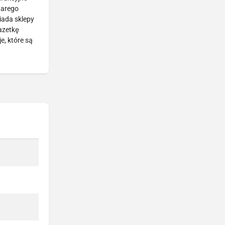
tarego
iada sklepy
gazetkę
, które są