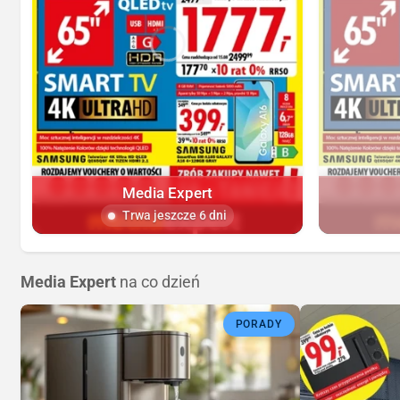
Media Expert
Trwa jeszcze 6 dni
Media Expert
na co dzień
PORADY