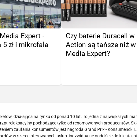
Media Expert -
Czy baterie Duracell w
 5 zł i mikrofala
Action są tańsze niż w
Media Expert?
arketów, działająca na rynku od ponad 10 lat. To jedna z największych ma
sprzęt relaksacyjny pochodzące tylko od renomowanych producentów. Skl
dzeniem zaufania konsumentów jest nagroda Grand Prix - Konsumencki L
dów w szereg oferowanych usług, indywidualne podejście do klienta, a