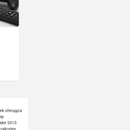
rek oferująca
ep
ider 2013.
trakcyjne