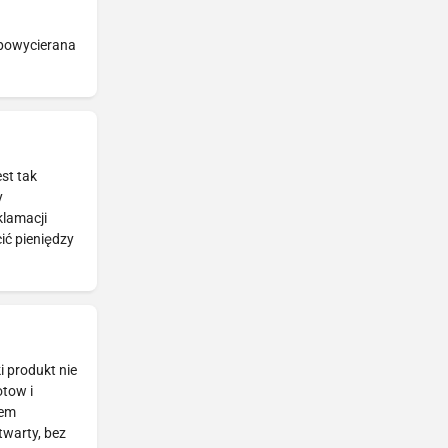
 powycierana
st tak
y
klamacji
ić pieniędzy
i produkt nie
otow i
tem
twarty, bez