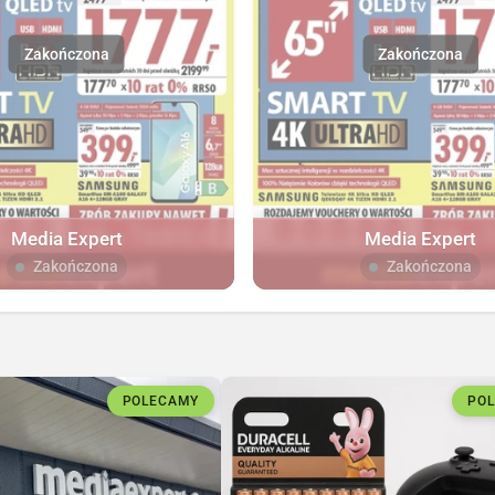
Media Expert
Media Expert
Zakończona
Zakończona
POLECAMY
PO