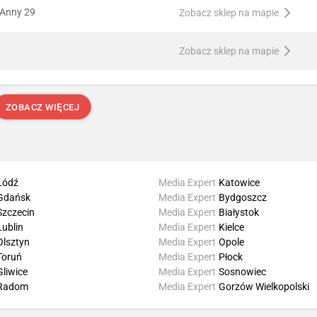
 Anny 29
Zobacz sklep na mapie
Zobacz sklep na mapie
ZOBACZ WIĘCEJ
Łódź
Media Expert
Katowice
Gdańsk
Media Expert
Bydgoszcz
Szczecin
Media Expert
Białystok
Lublin
Media Expert
Kielce
Olsztyn
Media Expert
Opole
Toruń
Media Expert
Płock
Gliwice
Media Expert
Sosnowiec
Radom
Media Expert
Gorzów Wielkopolski