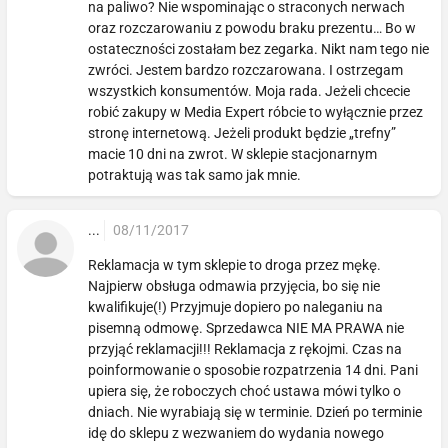
na paliwo? Nie wspominając o straconych nerwach
oraz rozczarowaniu z powodu braku prezentu… Bo w
ostateczności zostałam bez zegarka. Nikt nam tego nie
zwróci. Jestem bardzo rozczarowana. I ostrzegam
wszystkich konsumentów. Moja rada. Jeżeli chcecie
robić zakupy w Media Expert róbcie to wyłącznie przez
stronę internetową. Jeżeli produkt będzie „trefny”
macie 10 dni na zwrot. W sklepie stacjonarnym
potraktują was tak samo jak mnie.
...
08/11/2017
Reklamacja w tym sklepie to droga przez mękę.
Najpierw obsługa odmawia przyjęcia, bo się nie
kwalifikuje(!) Przyjmuje dopiero po naleganiu na
pisemną odmowę. Sprzedawca NIE MA PRAWA nie
przyjąć reklamacji!!! Reklamacja z rękojmi. Czas na
poinformowanie o sposobie rozpatrzenia 14 dni. Pani
upiera się, że roboczych choć ustawa mówi tylko o
dniach. Nie wyrabiają się w terminie. Dzień po terminie
idę do sklepu z wezwaniem do wydania nowego