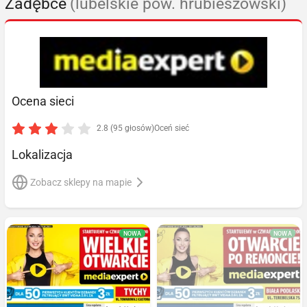
Zadębce
(lubelskie pow. hrubieszowski)
Ocena sieci
2.8 (95 głosów)
Oceń sieć
Lokalizacja
Zobacz sklepy na mapie
NOWA
NOWA