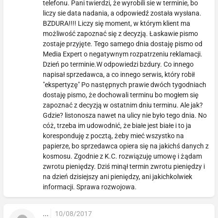
telefonu. Pani twierdzi, że wyrobili sie w terminie, bo
liczy sie data nadania, a odpowiedź została wysłana.
BZDURA!!!! Liczy się moment, w którym klient ma
możliwość zapoznać się z decyzją. Łaskawie pismo
zostaje przyjęte. Tego samego dnia dostaję pismo od
Media Expert o negatywnym rozpatrzeniu reklamacji.
Dzień po terminie.W odpowiedzi bzdury. Co innego
napisał sprzedawca, a co innego serwis, który robił
"ekspertyzę" Po następnych prawie dwóch tygodniach
dostaję pismo, że dochowali terminu bo mogłem się
zapoznać z decyzją w ostatnim dniu terminu. Ale jak?
Gdzie? listonosza nawet na ulicy nie było tego dnia. No
cóż, trzeba im udowodnić, że białe jest białe i to ja
koresponduję z pocztą, żeby mieć wszystko na
papierze, bo sprzedawca opiera się na jakichś danych z
kosmosu. Zgodnie z K.C. rozwiązuję umowę i żądam
zwrotu pieniędzy. Dziś minął termin zwrotu pieniędzy i
na dzień dzisiejszy ani pieniędzy, ani jakichkolwiek
informacji. Sprawa rozwojowa.
...
10/08/2017