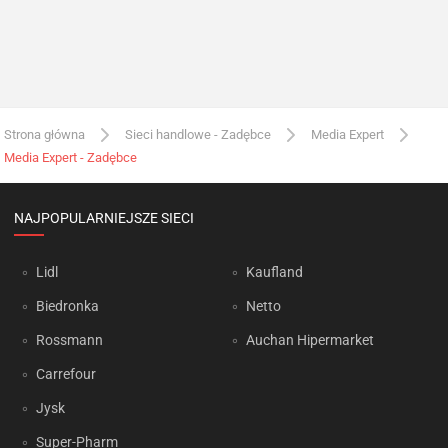
Strona główna
Sieci handlowe - Zadębce
Media Expert
Media Expert - Zadębce
NAJPOPULARNIEJSZE SIECI
Lidl
Kaufland
Biedronka
Netto
Rossmann
Auchan Hipermarket
Carrefour
Jysk
Super-Pharm