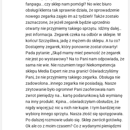
fanpagu...czy sklep nam pomógł? No wiec biuro
obsługi klienta tak sprawnie działa, że sprowadzenie
nowego zegarka zajęło im aż tydzień! Także zostało
zaznaczone, że jeżeli zegarek będzie uprzednio
otwarty nie przyjmiemy takiego sprzętu. Idźmy dalej…
jest informacja. Zegarek czeka na odbiór w sklepie. W
końcu! Szczęśliwa, jadę z mężem do sklepu. A tu co?
Dostajemy zegarek, który ponownie został otwarty!
Pada pytanie: „Skąd mamy mieć pewność że zegarek
nie jest po wystawowy? Na to Pani nam odpowiada, że
sama nie wie. Nie rozumiem tego! Niekompetencja
sklepu Media Expert nie zna granic! Oświadczyliśmy
Pani, że nie przyjmiemy takiego zegarka. Obsługa nie
zadowolona…innego zegarka nie posiadają. Nasze
zirytowanie było ogromne! Pani zaoferowała nam
zwrot pieniędzy na… kartę podarunkową lub wymianę
na inny produkt. Kpina… oświadczyłam obsłudze, że
nigdy więcej już nic u nich nie kupie. I tym bardziej nie
wybiorę innego sprzętu. Nasza złość się spotęgowała.
Po dalszej rozmowie udało się. Sklep zwrócił gotówkę.
Ok ale co z moim czasem? Co z wydanymi pieniędzmi