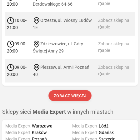
mapie
20:00
Derdowskiego 64-66
10:00-
Orzesze, ul. Wiosny Ludów
Zobacz sklep na
mapie
21:00
1E
09:00-
Zdzieszowice, ul. Góry
Zobacz sklep na
mapie
20:00
Świętej Anny 29
09:00-
Pleszew, ul. Armii Poznań
Zobacz sklep na
mapie
20:00
40
ZOBACZ WIĘCEJ
Sklepy sieci
Media Expert
w innych miastach
Media Expert
Warszawa
Media Expert
Łódź
Media Expert
Kraków
Media Expert
Gdańsk
Media Expert
Poznań
Media Expert
Szczecin