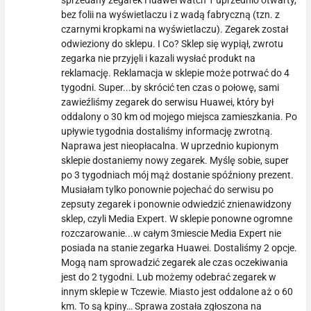
bez folii na wyświetlaczu i z wadą fabryczną (tzn. z
czarnymi kropkami na wyświetlaczu). Zegarek został
odwieziony do sklepu. I Co? Sklep się wypiął, zwrotu
zegarka nie przyjęli i kazali wysłać produkt na
reklamację. Reklamacja w sklepie może potrwać do 4
tygodni. Super...by skrócić ten czas o połowę, sami
zawieźliśmy zegarek do serwisu Huawei, który był
oddalony o 30 km od mojego miejsca zamieszkania. Po
upływie tygodnia dostaliśmy informację zwrotną.
Naprawa jest nieopłacalna. W uprzednio kupionym
sklepie dostaniemy nowy zegarek. Myślę sobie, super
po 3 tygodniach mój mąż dostanie spóźniony prezent.
Musiałam tylko ponownie pojechać do serwisu po
zepsuty zegarek i ponownie odwiedzić znienawidzony
sklep, czyli Media Expert. W sklepie ponowne ogromne
rozczarowanie...w całym 3miescie Media Expert nie
posiada na stanie zegarka Huawei. Dostaliśmy 2 opcje.
Mogą nam sprowadzić zegarek ale czas oczekiwania
jest do 2 tygodni. Lub możemy odebrać zegarek w
innym sklepie w Tczewie. Miasto jest oddalone aż o 60
km. To są kpiny… Sprawa została zgłoszona na