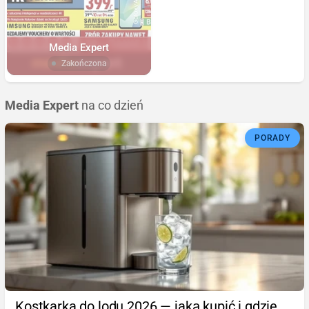
Media Expert
Zakończona
Media Expert
na co dzień
PORADY
Kostkarka do lodu 2026 — jaką kupić i gdzie