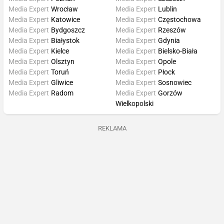
Media Expert
Wrocław
Media Expert
Lublin
Media Expert
Katowice
Media Expert
Częstochowa
Media Expert
Bydgoszcz
Media Expert
Rzeszów
Media Expert
Białystok
Media Expert
Gdynia
Media Expert
Kielce
Media Expert
Bielsko-Biała
Media Expert
Olsztyn
Media Expert
Opole
Media Expert
Toruń
Media Expert
Płock
Media Expert
Gliwice
Media Expert
Sosnowiec
Media Expert
Radom
Media Expert
Gorzów
Wielkopolski
REKLAMA