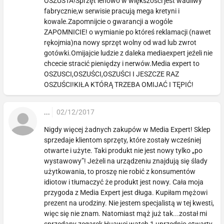
OSZUSTA!Sprzęt lenowo w większości jest wadliwy
fabrycznie,w serwisie pracują mega kretyni i
kowale.Zapomnijcie o gwarancji a wogóle
ZAPOMNICIE! o wymianie po któreś reklamacji (nawet
rękojmia)na nowy sprzęt wolny od wad lub zwrot
gotówki.Omijajcie ludzie z daleka mediaexpert jeźeli nie
chcecie stracić pieniędzy i nerwów.Media expert to
OSZUSCI,OSZUŚCI,OSZUŚCI I JESZCZE RAZ
OSZUŚCI!KIŁA KTÓRĄ TRZEBA OMIJAĆ I TĘPIĆ!
...
02/12/2017
Nigdy więcej żadnych zakupów w Media Expert! Sklep
sprzedaje klientom sprzęty, które zostały wcześniej
otwarte i użyte. Taki produkt nie jest nowy tylko „po
wystawowy”! Jeżeli na urządzeniu znajdują się ślady
użytkowania, to proszę nie robić z konsumentów
idiotow i tłumaczyć że produkt jest nowy. Cała moja
przygoda z Media Expert jest długa. Kupiłam mężowi
prezent na urodziny. Nie jestem specjalistą w tej kwesti,
więc się nie znam. Natomiast mąż już tak...został mi
sprzedany zegarek Huawei watch 1 uprzednio otwarty,