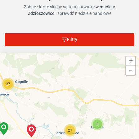
Zobacz które sklepy są teraz otwarte
w mieście
Zdzieszowice
i sprawdź niedziele handlowe
Filtry
+
−
27
8
21