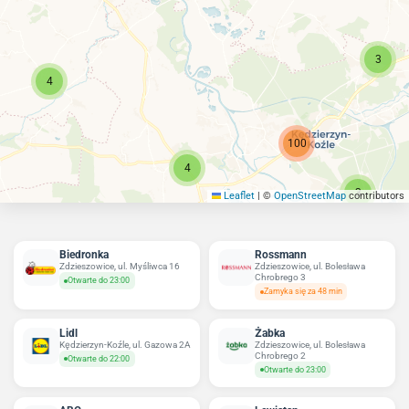
3
4
100
4
3
Leaflet
|
©
OpenStreetMap
contributors
Biedronka
Rossmann
Zdzieszowice, ul. Myśliwca 16
Zdzieszowice, ul. Bolesława
Chrobrego 3
Otwarte do 23:00
Zamyka się za 48 min
Lidl
Żabka
Kędzierzyn-Koźle, ul. Gazowa 2A
Zdzieszowice, ul. Bolesława
Chrobrego 2
Otwarte do 22:00
Otwarte do 23:00