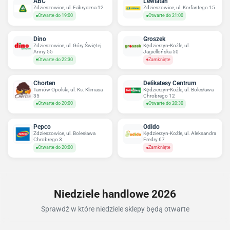
ABC
Lewiatan
Zdzieszowice, ul. Fabryczna 12
Zdzieszowice, ul. Korfantego 15
Otwarte do 19:00
Otwarte do 21:00
Dino
Groszek
Zdzieszowice, ul. Góry Świętej
Kędzierzyn-Koźle, ul.
Anny 55
Jagiellońska 50
Otwarte do 22:30
Zamknięte
Chorten
Delikatesy Centrum
Tarnów Opolski, ul. Ks. Klimasa
Kędzierzyn-Koźle, ul. Bolesława
35
Chrobrego 12
Otwarte do 20:00
Otwarte do 20:30
Pepco
Odido
Zdzieszowice, ul. Bolesława
Kędzierzyn-Koźle, ul. Aleksandra
Chrobrego 3
Fredry 67
Otwarte do 20:00
Zamknięte
Niedziele handlowe 2026
Sprawdź w które niedziele sklepy będą otwarte