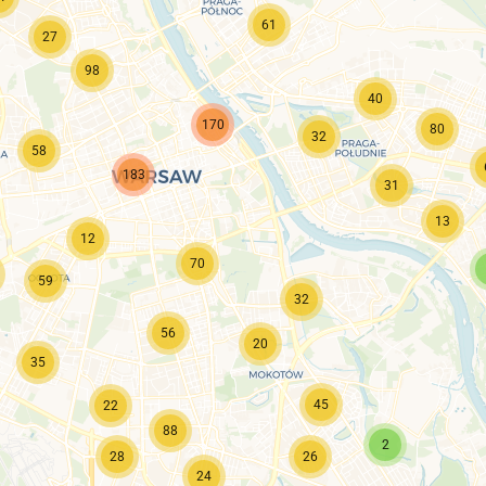
61
27
98
40
170
80
32
58
183
31
13
12
70
59
32
56
20
35
45
22
88
2
28
26
24