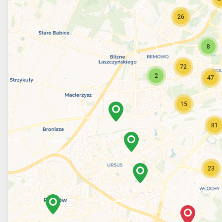
26
8
72
2
47
15
81
23