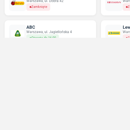
Warszawa, ul. Dobra 42
Wars
Zamknięte
Z
ABC
Lew
Warszawa, ul. Jagiellońska 4
Wars
Otwarte do 16:00
Z
Delikatesy Centrum
Pe
Warszawa, ul. Grochowska 355
Wars
Zamknięte
O