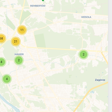
11
68
21
2
2
4
4