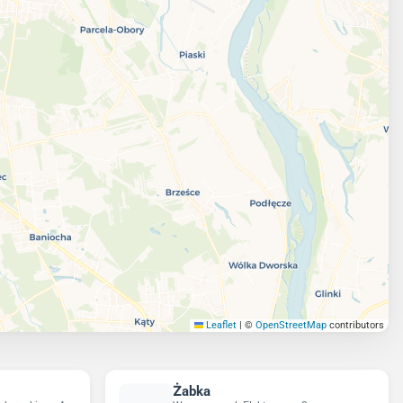
Leaflet
|
©
OpenStreetMap
contributors
Żabka