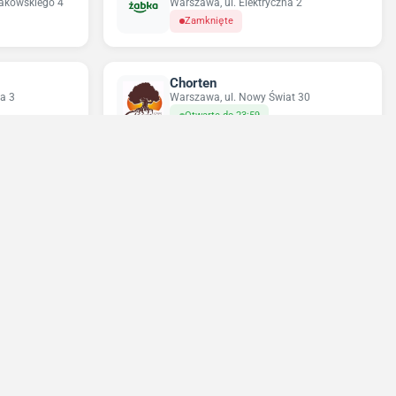
rakowskiego 4
Warszawa, ul. Elektryczna 2
Zamknięte
Chorten
a 3
Warszawa, ul. Nowy Świat 30
Otwarte do 23:59
Sun&Fun Holidays
23
Warszawa, ul. Nowy Świat 35
Zamknięte