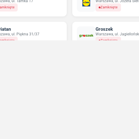
zawa, ul. Tamka 17
Warszawa, ul. Józefa Sie
amknięte
Zamknięte
iatan
Groszek
zawa, ul. Piękna 31/37
Warszawa, ul. Jagiellońsk
amknięte
Zamknięte
pco
Odido
zawa, ul. Targowa 72
Warszawa, ul. Nowolipie 
twarte do 18:00
Otwarte do 23:59
Niedziele handlowe 2026
Sprawdź w które niedziele sklepy będą otwarte