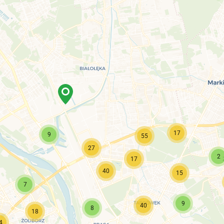
17
9
55
27
2
17
40
15
7
9
40
8
18
4