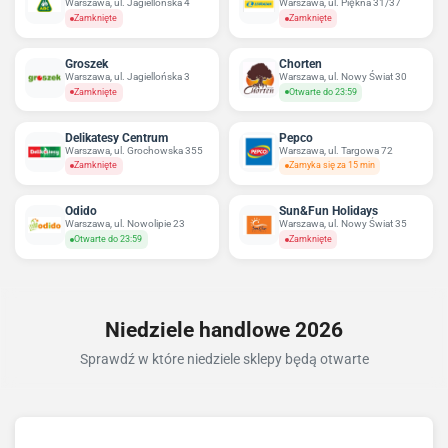
Warszawa, ul. Jagiellońska 4
Warszawa, ul. Piękna 31/37
Zamknięte
Zamknięte
Groszek
Chorten
Warszawa, ul. Jagiellońska 3
Warszawa, ul. Nowy Świat 30
Zamknięte
Otwarte do 23:59
Delikatesy Centrum
Pepco
Warszawa, ul. Grochowska 355
Warszawa, ul. Targowa 72
Zamknięte
Zamyka się za 15 min
Odido
Sun&Fun Holidays
Warszawa, ul. Nowolipie 23
Warszawa, ul. Nowy Świat 35
Otwarte do 23:59
Zamknięte
Niedziele handlowe 2026
Sprawdź w które niedziele sklepy będą otwarte