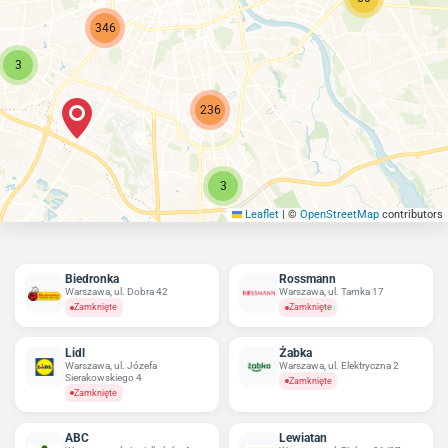
346
3
236
3
Leaflet
|
©
OpenStreetMap
contributors
Biedronka
Rossmann
Warszawa, ul. Dobra 42
Warszawa, ul. Tamka 17
Zamknięte
Zamknięte
Lidl
Żabka
Warszawa, ul. Józefa
Warszawa, ul. Elektryczna 2
Sierakowskiego 4
Zamknięte
Zamknięte
ABC
Lewiatan