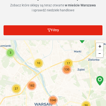
Zobacz które sklepy są teraz otwarte
w mieście Warszawa
i sprawdź niedziele handlowe
Filtry
+
−
3
10
17
130
182
27
1040
50