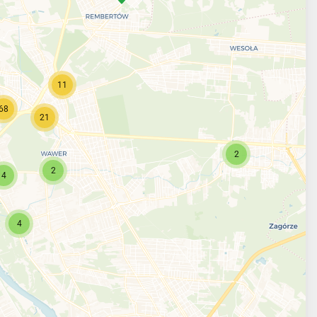
11
68
21
2
2
4
4