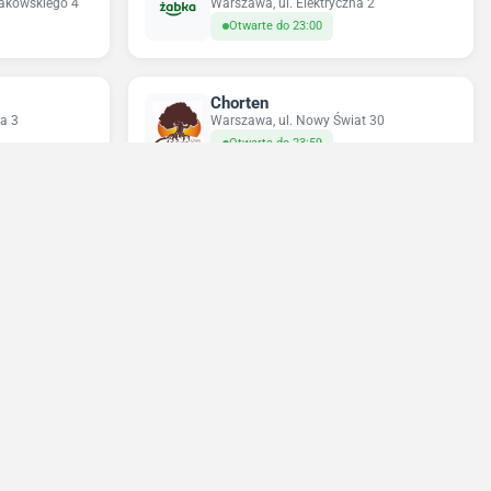
rakowskiego 4
Warszawa, ul. Elektryczna 2
Otwarte do 23:00
Chorten
a 3
Warszawa, ul. Nowy Świat 30
Otwarte do 23:59
Sun&Fun Holidays
23
Warszawa, ul. Nowy Świat 35
Zamknięte