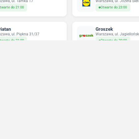
zawa, ul. Tamka 17
Warszawa, ul. Józefa Sie
twarte do 21:00
Otwarte do 23:00
iatan
Groszek
zawa, ul. Piękna 31/37
Warszawa, ul. Jagiellońsk
twarte do 21:00
Otwarte do 20:00
pco
Odido
zawa, ul. Targowa 72
Warszawa, ul. Nowolipie 
twarte do 21:00
Otwarte do 23:59
Niedziele handlowe 2026
Sprawdź w które niedziele sklepy będą otwarte