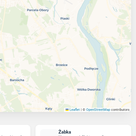
Leaflet
|
©
OpenStreetMap
contributors
Żabka