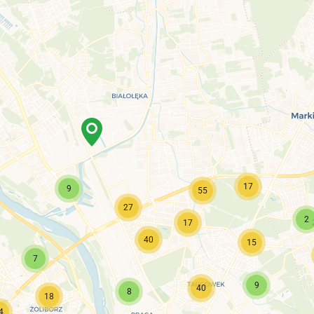
17
9
55
27
2
17
40
15
7
9
40
8
18
4