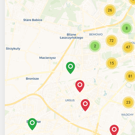
26
8
72
2
47
15
81
23