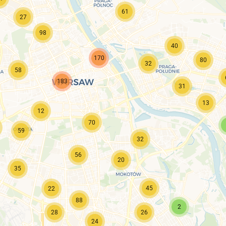
61
27
98
40
170
80
32
58
183
31
13
12
70
59
32
56
20
35
45
22
88
2
28
26
24