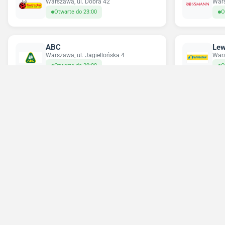
Warszawa, ul. Dobra 42
Wars
Otwarte do 23:00
O
ABC
Lew
Warszawa, ul. Jagiellońska 4
Wars
Otwarte do 20:00
O
Delikatesy Centrum
Pe
Warszawa, ul. Grochowska 355
Wars
Otwarte do 22:00
O