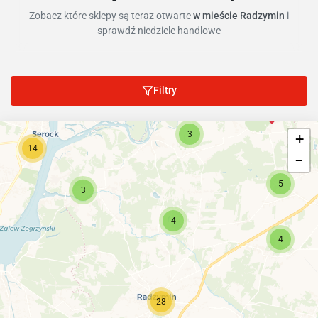
Zobacz które sklepy są teraz otwarte
w mieście Radzymin
i
sprawdź niedziele handlowe
Filtry
3
+
14
−
5
3
4
4
28