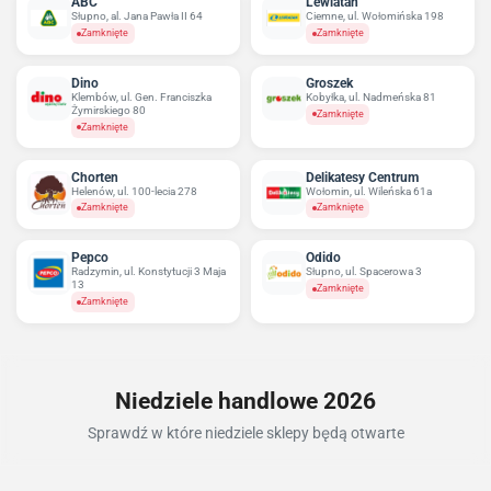
ABC
Lewiatan
Słupno, al. Jana Pawła II 64
Ciemne, ul. Wołomińska 198
Zamknięte
Zamknięte
Dino
Groszek
Klembów, ul. Gen. Franciszka
Kobyłka, ul. Nadmeńska 81
Żymirskiego 80
Zamknięte
Zamknięte
Chorten
Delikatesy Centrum
Helenów, ul. 100-lecia 278
Wołomin, ul. Wileńska 61a
Zamknięte
Zamknięte
Pepco
Odido
Radzymin, ul. Konstytucji 3 Maja
Słupno, ul. Spacerowa 3
13
Zamknięte
Zamknięte
Niedziele handlowe 2026
Sprawdź w które niedziele sklepy będą otwarte