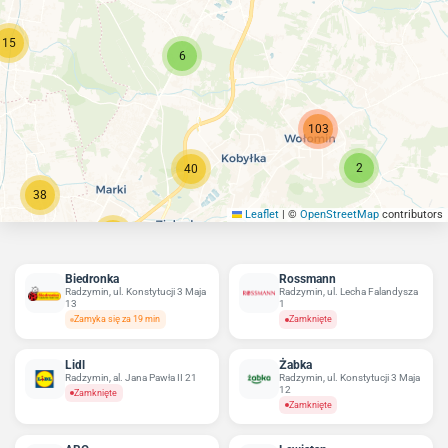
15
6
103
2
40
38
Leaflet
|
©
OpenStreetMap
contributors
75
Biedronka
Rossmann
Radzymin, ul. Konstytucji 3 Maja
Radzymin, ul. Lecha Falandysza
13
1
Zamyka się za 19 min
Zamknięte
Lidl
Żabka
Radzymin, al. Jana Pawła II 21
Radzymin, ul. Konstytucji 3 Maja
12
Zamknięte
Zamknięte