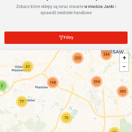
Zobacz które sklepy są teraz otwarte
w mieście Janki
i
sprawdź niedziele handlowe
Filtry
344
+
222
−
23
204
168
2
383
77
70