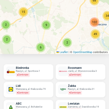
68
15
34
102
2
9
49
2
2
6
Leaflet
|
©
OpenStreetMap
contributors
Biedronka
Rossmann
Raszyn, ul. Sportowa 1
Janki, ul. Mszczonowska 3
Zamknięte
Zamknięte
Lidl
Żabka
Warszawa, al. Krakowska 79
Raszyn, al. Krakowska 31
Zamknięte
Zamknięte
ABC
Lewiatan
Warszawa, ul. Bohaterów
Zamienie, ul. Dawidowska 19